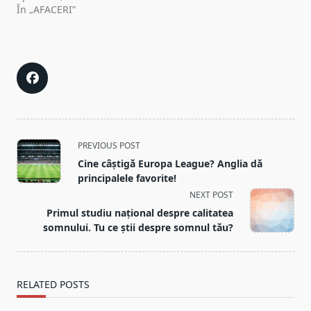
În „AFACERI”
<span
PREVIOUS POST
class="nav-
Cine câștigă Europa League? Anglia dă
subtitle
principalele favorite!
screen-
NEXT POST
reader-
Primul studiu național despre calitatea
text">Page</span>
somnului. Tu ce știi despre somnul tău?
RELATED POSTS