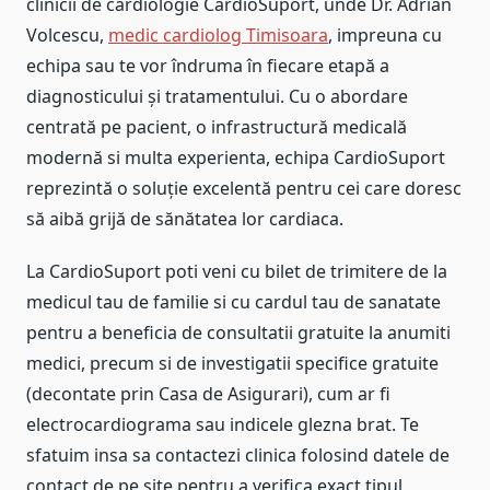
clinicii de cardiologie CardioSuport, unde Dr. Adrian
Volcescu,
medic cardiolog Timisoara
, impreuna cu
echipa sau te vor îndruma în fiecare etapă a
diagnosticului și tratamentului. Cu o abordare
centrată pe pacient, o infrastructură medicală
modernă si multa experienta, echipa CardioSuport
reprezintă o soluție excelentă pentru cei care doresc
să aibă grijă de sănătatea lor cardiaca.
La CardioSuport poti veni cu bilet de trimitere de la
medicul tau de familie si cu cardul tau de sanatate
pentru a beneficia de consultatii gratuite la anumiti
medici, precum si de investigatii specifice gratuite
(decontate prin Casa de Asigurari), cum ar fi
electrocardiograma sau indicele glezna brat. Te
sfatuim insa sa contactezi clinica folosind datele de
contact de pe site pentru a verifica exact tipul