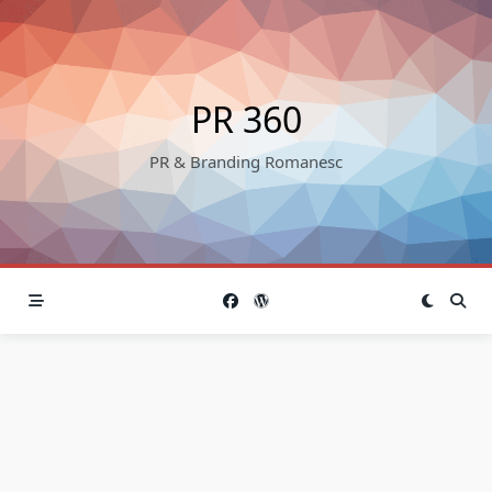
Skip
to
content
PR 360
PR & Branding Romanesc