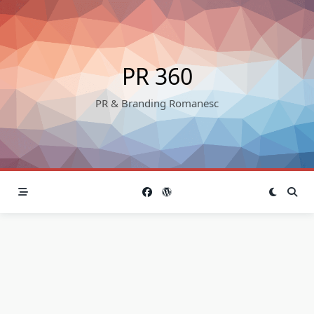
Skip
to
content
PR 360
PR & Branding Romanesc