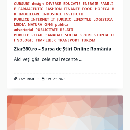
CURSURI
design
DIVERSE
EDUCATIE
ENERGIE
FAMILI
E
FARMACEUTIC
FASHION
FINANTE
FOOD
HORECA
H
R
IMOBILIARE
INDUSTRIE
INSTITUTII
PUBLICE
INTERNET
IT
JURIDIC
LIFESTYLE
LOGISTICA
MEDIA
NATURA
ONG
publica
advertorial
PUBLICITATE
RELATII
PUBLICE
RETAIL
SANATATE
SOCIAL
SPORT
STIINTA
TE
HNOLOGIE
TIMP LIBER
TRANSPORT
TURISM
Ziar360.ro – Sursa de Știri Online România
Aici veți găsi cele mai recente
...
Comunicat
Oct. 29, 2023