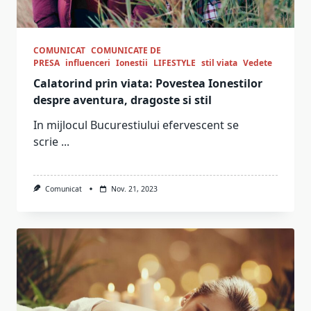
COMUNICAT
COMUNICATE DE
PRESA
influenceri
Ionestii
LIFESTYLE
stil viata
Vedete
Calatorind prin viata: Povestea Ionestilor
despre aventura, dragoste si stil
In mijlocul Bucurestiului efervescent se
scrie
...
Comunicat
Nov. 21, 2023