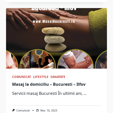
COMUNICAT
LIFESTYLE
SANATATE
Masaj la domiciliu – Bucuresti – Ilfov
Servicii masaj Bucuresti În ultimii ani,
...
Comunicat
Nov. 16, 2023