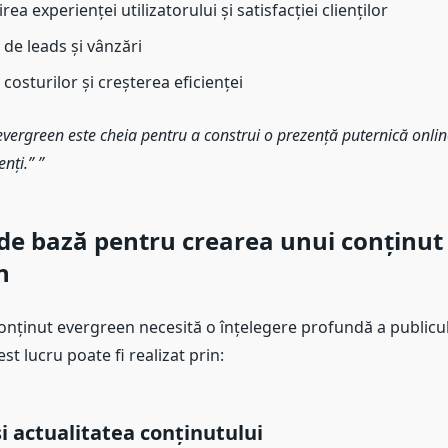
ea experienței utilizatorului și satisfacției clienților
de leads și vânzări
osturilor și creșterea eficienței
evergreen este cheia pentru a construi o prezență puternică onlin
enți.”
e de bază pentru crearea unui conținut
n
nținut evergreen necesită o înțelegere profundă a publiculu
est lucru poate fi realizat prin:
i actualitatea conținutului