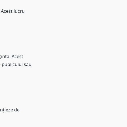
 Acest lucru
intă. Acest
e publicului sau
ențieze de