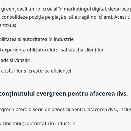
green joacă un rol crucial în marketingul digital, deoarece
i consolideze poziția pe piață și să atragă noi clienți. Acest 
entru a:
bilitatea și autoritatea în industrie
experiența utilizatorului și satisfacția clienților
ads și vânzări
osturilor și creșterea eficienței
 conținutului evergreen pentru afacerea dvs.
green oferă o serie de beneficii pentru afacerea dvs., inclus
zibilității și autorității în industrie