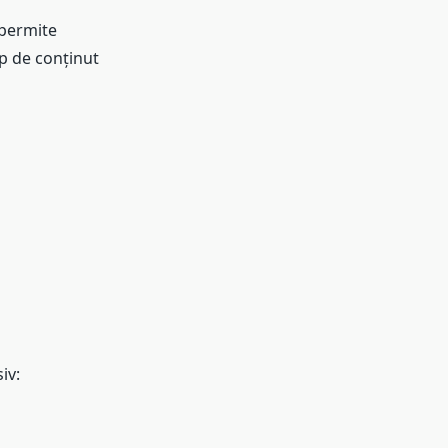
 permite
tip de conținut
iv: