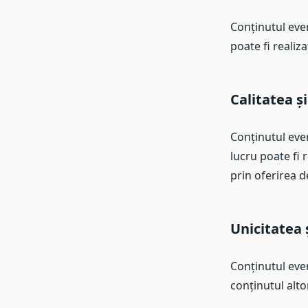
Conținutul ever
poate fi realiz
Calitatea ș
Conținutul ever
lucru poate fi 
prin oferirea d
Unicitatea 
Conținutul ever
conținutul alto