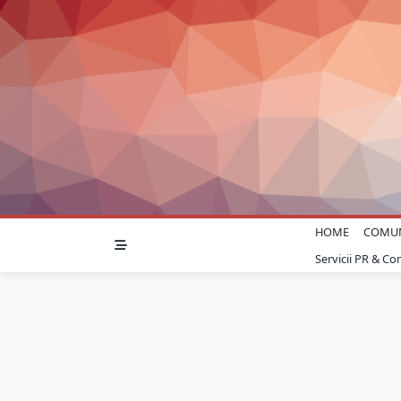
Skip
to
content
HOME
COMU
Servicii PR & C