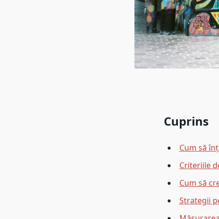
Cuprins
Cum să înț
Criteriile
Cum să cre
Strategii 
Măsurarea 