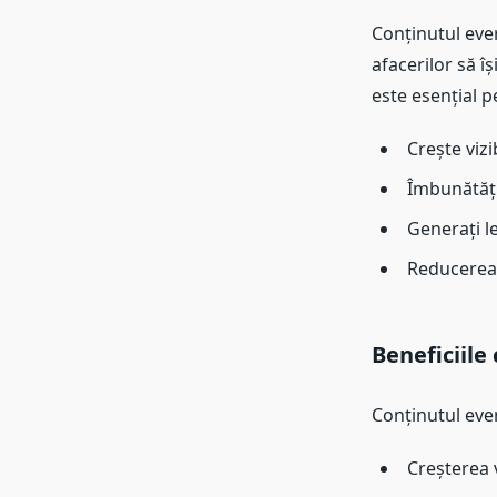
Conținutul ever
afacerilor să îș
este esențial p
Crește vizi
Îmbunătăți 
Generați le
Reducerea c
Beneficiile
Conținutul ever
Creșterea vi