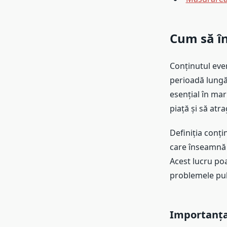
Cum să î
Conținutul eve
perioadă lungă 
esențial în mar
piață și să atra
Definiția conț
care înseamnă c
Acest lucru poa
problemele publ
Importanța 