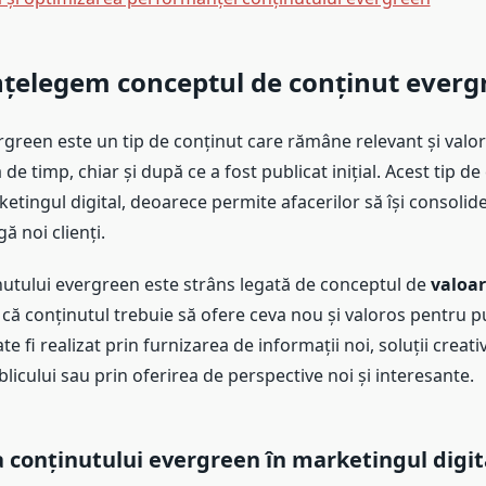
nțelegem conceptul de conținut everg
rgreen este un tip de conținut care rămâne relevant și valo
de timp, chiar și după ce a fost publicat inițial. Acest tip de
ketingul digital, deoarece permite afacerilor să își consolid
gă noi clienți.
inutului evergreen este strâns legată de conceptul de
valoa
ă conținutul trebuie să ofere ceva nou și valoros pentru pub
te fi realizat prin furnizarea de informații noi, soluții creat
icului sau prin oferirea de perspective noi și interesante.
conținutului evergreen în marketingul digit