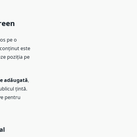
reen
ros pe o
 conținut este
eze poziția pe
re adăugată
,
licul țintă.
ive pentru
al