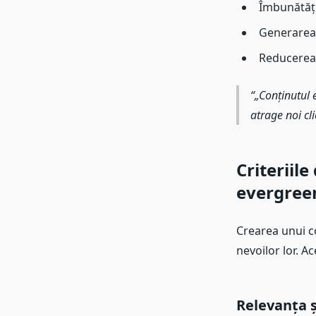
Îmbunătățir
Generarea 
Reducerea c
„Conținutul 
atrage noi cli
Criteriil
evergree
Crearea unui co
nevoilor lor. Ac
Relevanța ș