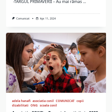
-TÂRGUL PRIMĂVERII – Au mai rămas
...
Comunicat
Apr. 11, 2024
adela hanafi
asociatia conil
COMUNICAT
copii
dizabilitati
ONG
scoala conil