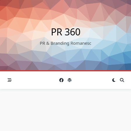
Skip
to
content
PR 360
PR & Branding Romanesc