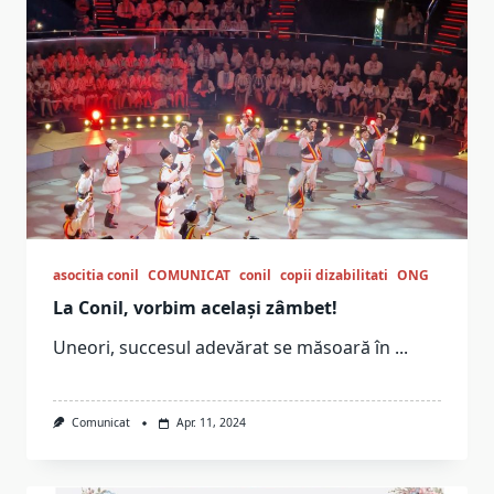
asocitia conil
COMUNICAT
conil
copii dizabilitati
ONG
La Conil, vorbim același zâmbet!
Uneori, succesul adevărat se măsoară în
...
Comunicat
Apr. 11, 2024