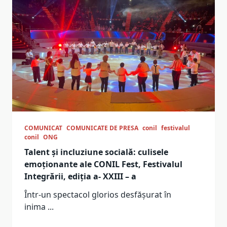
COMUNICAT
COMUNICATE DE PRESA
conil
festivalul
conil
ONG
Talent și incluziune socială: culisele
emoționante ale CONIL Fest, Festivalul
Integrării, ediția a- XXIII – a
Într-un spectacol glorios desfășurat în
inima
...