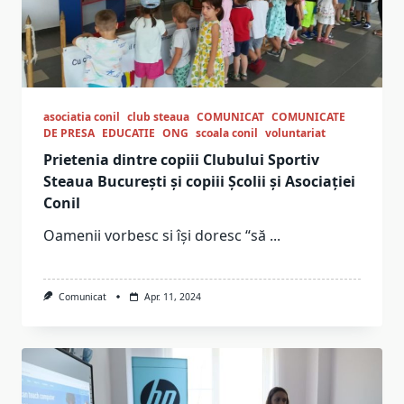
asociatia conil
club steaua
COMUNICAT
COMUNICATE
DE PRESA
EDUCATIE
ONG
scoala conil
voluntariat
Prietenia dintre copiii Clubului Sportiv
Steaua București și copiii Școlii și Asociației
Conil
Oamenii vorbesc si își doresc “să
...
Comunicat
Apr. 11, 2024