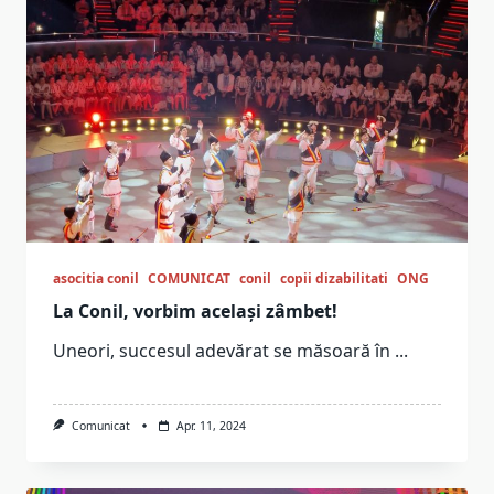
asocitia conil
COMUNICAT
conil
copii dizabilitati
ONG
La Conil, vorbim același zâmbet!
Uneori, succesul adevărat se măsoară în
...
Comunicat
Apr. 11, 2024