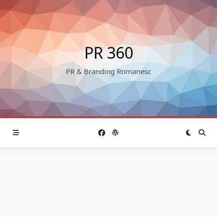
Skip
to
content
PR 360
PR & Branding Romanesc