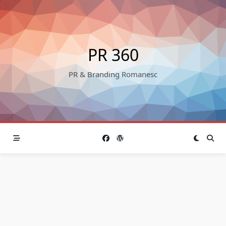
Skip
to
content
PR 360
PR & Branding Romanesc