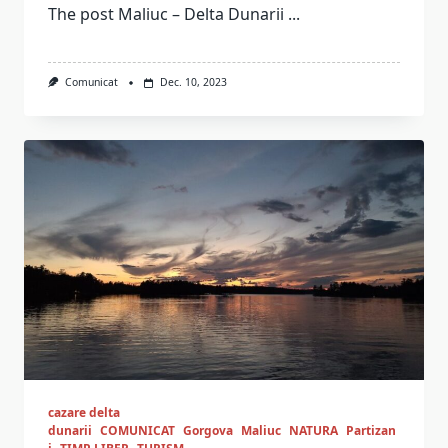
The post Maliuc – Delta Dunarii
...
Comunicat
Dec. 10, 2023
cazare delta
dunarii
COMUNICAT
Gorgova
Maliuc
NATURA
Partizan