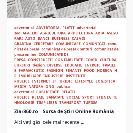
advertorial
ADVERTORIAL PLATIT
advertorial
seo
AFACERI
AGRICULTURA
ARHITECTURA
ARTA
ASIGU
RARI
AUTO
BANCI
BUSINESS
CASA SI
GRADINA
CERCETARE
COMUNICARE
COMUNICAT
comu
nicat de presa
comunicat de presa granturi
comunicat de
presa online
COMUNICATE DE
PRESA
CONSTRUCTII
CONTABILITATE
COVID
CULTURA
CURSURI
design
DIVERSE
EDUCATIE
ENERGIE
FAMILI
E
FARMACEUTIC
FASHION
FINANTE
FOOD
HORECA
H
R
IMOBILIARE
INDUSTRIE
INSTITUTII
PUBLICE
INTERNET
IT
JURIDIC
LIFESTYLE
LOGISTICA
MEDIA
NATURA
ONG
publica
advertorial
PUBLICITATE
RELATII
PUBLICE
RETAIL
SANATATE
SOCIAL
SPORT
STIINTA
TE
HNOLOGIE
TIMP LIBER
TRANSPORT
TURISM
Ziar360.ro – Sursa de Știri Online România
Aici veți găsi cele mai recente
...