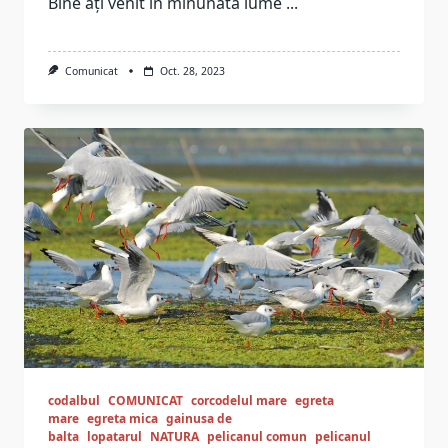
Bine ați venit în minunata lume
...
Comunicat
Oct. 28, 2023
codalbul
COMUNICAT
corcodelul mare
egreta
mare
egreta mica
gainusa de
balta
lopatarul
NATURA
pelicanul comun
pelicanul