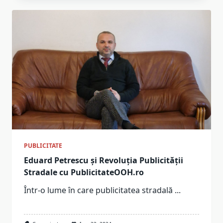
PUBLICITATE
Eduard Petrescu și Revoluția Publicității
Stradale cu PublicitateOOH.ro
Într-o lume în care publicitatea stradală
...