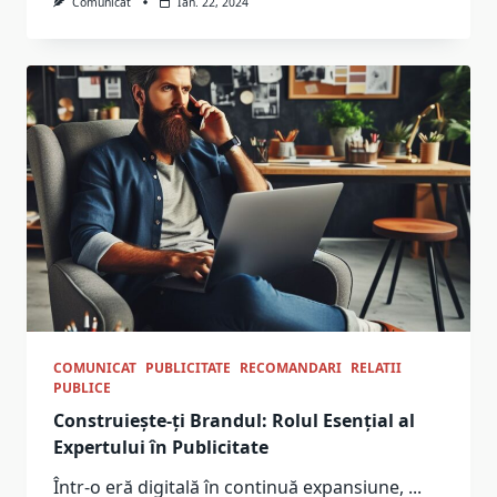
Comunicat
Ian. 22, 2024
COMUNICAT
PUBLICITATE
RECOMANDARI
RELATII
PUBLICE
Construiește-ți Brandul: Rolul Esențial al
Expertului în Publicitate
Într-o eră digitală în continuă expansiune,
...