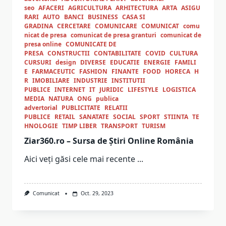
seo
AFACERI
AGRICULTURA
ARHITECTURA
ARTA
ASIGU
RARI
AUTO
BANCI
BUSINESS
CASA SI
GRADINA
CERCETARE
COMUNICARE
COMUNICAT
comu
nicat de presa
comunicat de presa granturi
comunicat de
presa online
COMUNICATE DE
PRESA
CONSTRUCTII
CONTABILITATE
COVID
CULTURA
CURSURI
design
DIVERSE
EDUCATIE
ENERGIE
FAMILI
E
FARMACEUTIC
FASHION
FINANTE
FOOD
HORECA
H
R
IMOBILIARE
INDUSTRIE
INSTITUTII
PUBLICE
INTERNET
IT
JURIDIC
LIFESTYLE
LOGISTICA
MEDIA
NATURA
ONG
publica
advertorial
PUBLICITATE
RELATII
PUBLICE
RETAIL
SANATATE
SOCIAL
SPORT
STIINTA
TE
HNOLOGIE
TIMP LIBER
TRANSPORT
TURISM
Ziar360.ro – Sursa de Știri Online România
Aici veți găsi cele mai recente
...
Comunicat
Oct. 29, 2023