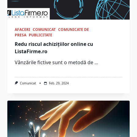
AFACERI
COMUNICAT
COMUNICATE DE
PRESA
PUBLICITATE
Redu riscul achizițiilor online cu
ListaFirme.ro
Vânzările fictive sunt o metodă de
...
Comunicat
Feb. 29, 2024