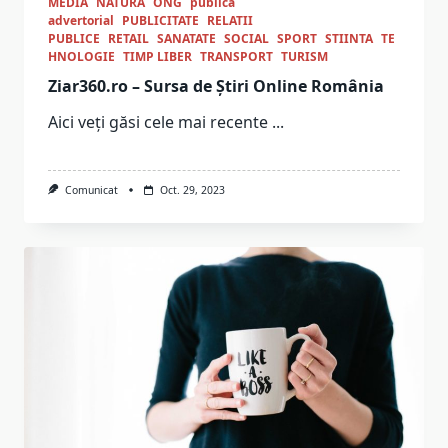
MEDIA
NATURA
ONG
publica
advertorial
PUBLICITATE
RELATII
PUBLICE
RETAIL
SANATATE
SOCIAL
SPORT
STIINTA
TE
HNOLOGIE
TIMP LIBER
TRANSPORT
TURISM
Ziar360.ro – Sursa de Știri Online România
Aici veți găsi cele mai recente
...
Comunicat
Oct. 29, 2023