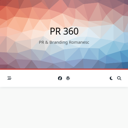
Skip
to
content
PR 360
PR & Branding Romanesc