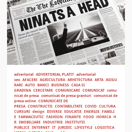
advertorial
ADVERTORIAL PLATIT
advertorial
seo
AFACERI
AGRICULTURA
ARHITECTURA
ARTA
ASIGU
RARI
AUTO
BANCI
BUSINESS
CASA SI
GRADINA
CERCETARE
COMUNICARE
COMUNICAT
comu
nicat de presa
comunicat de presa granturi
comunicat de
presa online
COMUNICATE DE
PRESA
CONSTRUCTII
CONTABILITATE
COVID
CULTURA
CURSURI
design
DIVERSE
EDUCATIE
ENERGIE
FAMILI
E
FARMACEUTIC
FASHION
FINANTE
FOOD
HORECA
H
R
IMOBILIARE
INDUSTRIE
INSTITUTII
PUBLICE
INTERNET
IT
JURIDIC
LIFESTYLE
LOGISTICA