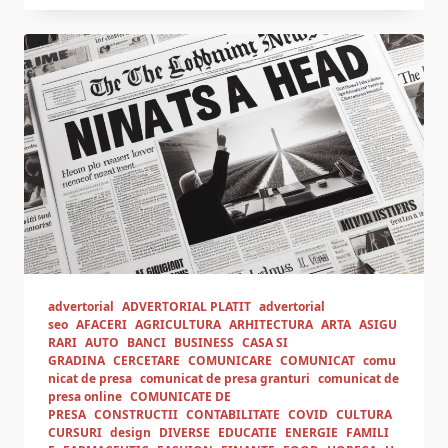
advertorial
ADVERTORIAL PLATIT
advertorial
seo
AFACERI
AGRICULTURA
ARHITECTURA
ARTA
ASIGU
RARI
AUTO
BANCI
BUSINESS
CASA SI
GRADINA
CERCETARE
COMUNICARE
COMUNICAT
comu
nicat de presa
comunicat de presa granturi
comunicat de
presa online
COMUNICATE DE
PRESA
CONSTRUCTII
CONTABILITATE
COVID
CULTURA
CURSURI
design
DIVERSE
EDUCATIE
ENERGIE
FAMILI