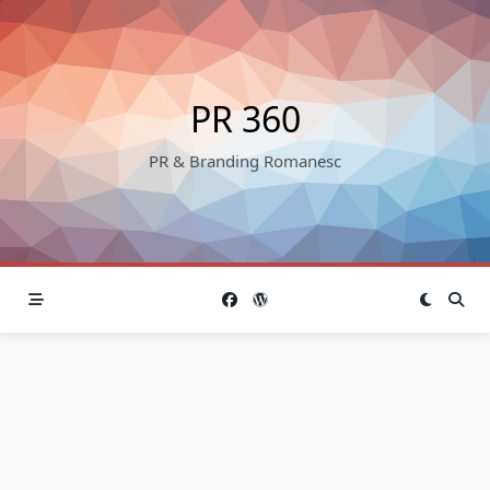
Skip
to
content
PR 360
PR & Branding Romanesc