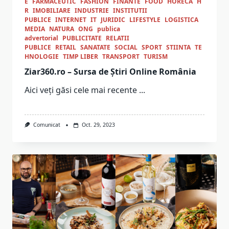
E
FARMACEUTIC
FASHION
FINANTE
FOOD
HORECA
H
R
IMOBILIARE
INDUSTRIE
INSTITUTII
PUBLICE
INTERNET
IT
JURIDIC
LIFESTYLE
LOGISTICA
MEDIA
NATURA
ONG
publica
advertorial
PUBLICITATE
RELATII
PUBLICE
RETAIL
SANATATE
SOCIAL
SPORT
STIINTA
TE
HNOLOGIE
TIMP LIBER
TRANSPORT
TURISM
Ziar360.ro – Sursa de Știri Online România
Aici veți găsi cele mai recente
...
Comunicat
Oct. 29, 2023