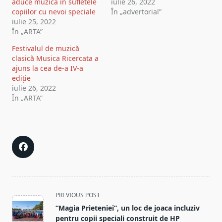
aduce muzica în sufletele
iulie 26, 2022
copiilor cu nevoi speciale
În „advertorial”
iulie 25, 2022
În „ARTA”
Festivalul de muzică
clasică Musica Ricercata a
ajuns la cea de-a IV-a
ediție
iulie 26, 2022
În „ARTA”
<span
PREVIOUS POST
class="nav-
“Magia Prieteniei”, un loc de joaca incluziv
subtitle
pentru copii speciali construit de HP