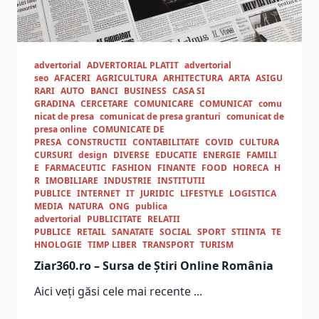
advertorial
ADVERTORIAL PLATIT
advertorial
seo
AFACERI
AGRICULTURA
ARHITECTURA
ARTA
ASIGU
RARI
AUTO
BANCI
BUSINESS
CASA SI
GRADINA
CERCETARE
COMUNICARE
COMUNICAT
comu
nicat de presa
comunicat de presa granturi
comunicat de
presa online
COMUNICATE DE
PRESA
CONSTRUCTII
CONTABILITATE
COVID
CULTURA
CURSURI
design
DIVERSE
EDUCATIE
ENERGIE
FAMILI
E
FARMACEUTIC
FASHION
FINANTE
FOOD
HORECA
H
R
IMOBILIARE
INDUSTRIE
INSTITUTII
PUBLICE
INTERNET
IT
JURIDIC
LIFESTYLE
LOGISTICA
MEDIA
NATURA
ONG
publica
advertorial
PUBLICITATE
RELATII
PUBLICE
RETAIL
SANATATE
SOCIAL
SPORT
STIINTA
TE
HNOLOGIE
TIMP LIBER
TRANSPORT
TURISM
Ziar360.ro – Sursa de Știri Online România
Aici veți găsi cele mai recente
...