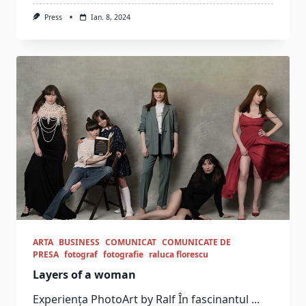
Press
Ian. 8, 2024
ARTA
BUSINESS
COMUNICAT
COMUNICATE DE
PRESA
fotograf
fotografie
raluca florescu
Layers of a woman
Experiența PhotoArt by Ralf În fascinantul
...