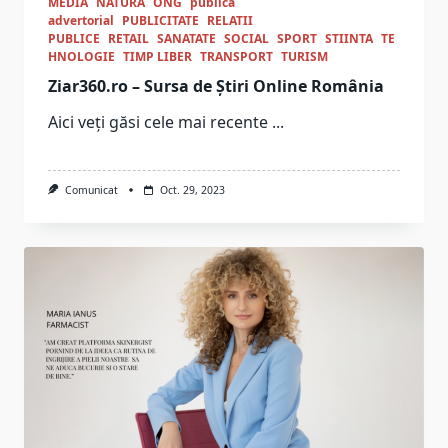
MEDIA
NATURA
ONG
publica
advertorial
PUBLICITATE
RELATII
PUBLICE
RETAIL
SANATATE
SOCIAL
SPORT
STIINTA
TE
HNOLOGIE
TIMP LIBER
TRANSPORT
TURISM
Ziar360.ro – Sursa de Știri Online România
Aici veți găsi cele mai recente
...
Comunicat
Oct. 29, 2023