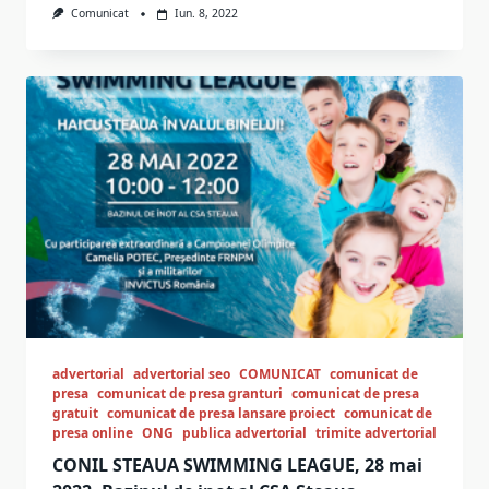
Comunicat
Iun. 8, 2022
advertorial
advertorial seo
COMUNICAT
comunicat de
presa
comunicat de presa granturi
comunicat de presa
gratuit
comunicat de presa lansare proiect
comunicat de
presa online
ONG
publica advertorial
trimite advertorial
CONIL STEAUA SWIMMING LEAGUE, 28 mai