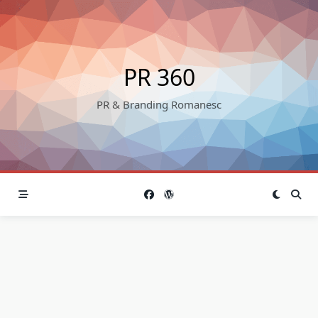
Skip
to
content
PR 360
PR & Branding Romanesc