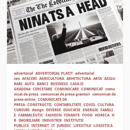
advertorial
ADVERTORIAL PLATIT
advertorial
seo
AFACERI
AGRICULTURA
ARHITECTURA
ARTA
ASIGU
RARI
AUTO
BANCI
BUSINESS
CASA SI
GRADINA
CERCETARE
COMUNICARE
COMUNICAT
comu
nicat de presa
comunicat de presa granturi
comunicat de
presa online
COMUNICATE DE
PRESA
CONSTRUCTII
CONTABILITATE
COVID
CULTURA
CURSURI
design
DIVERSE
EDUCATIE
ENERGIE
FAMILI
E
FARMACEUTIC
FASHION
FINANTE
FOOD
HORECA
H
R
IMOBILIARE
INDUSTRIE
INSTITUTII
PUBLICE
INTERNET
IT
JURIDIC
LIFESTYLE
LOGISTICA