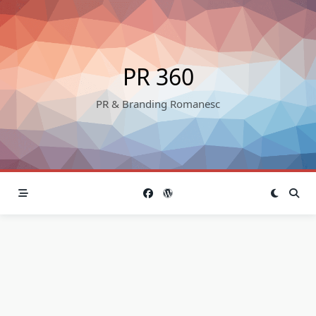
Skip
to
content
PR 360
PR & Branding Romanesc