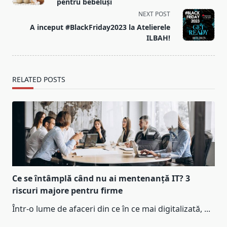
subtitle
pentru bebeluși
screen-
NEXT POST
reader-
A inceput #BlackFriday2023 la Atelierele
text">Page</span>
ILBAH!
RELATED POSTS
Ce se întâmplă când nu ai mentenanță IT? 3
riscuri majore pentru firme
Într-o lume de afaceri din ce în ce mai digitalizată,
...