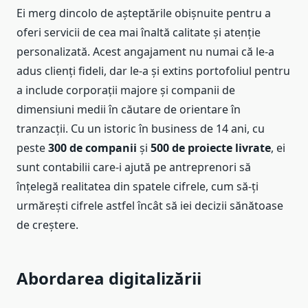
Ei merg dincolo de așteptările obișnuite pentru a
oferi servicii de cea mai înaltă calitate și atenție
personalizată. Acest angajament nu numai că le-a
adus clienți fideli, dar le-a și extins portofoliul pentru
a include corporații majore și companii de
dimensiuni medii în căutare de orientare în
tranzacții. Cu un istoric în business de 14 ani, cu
peste
300 de companii
și
500 de proiecte livrate
, ei
sunt contabilii care-i ajută pe antreprenori să
înțelegă realitatea din spatele cifrele, cum să-ți
urmărești cifrele astfel încât să iei decizii sănătoase
de creștere.
Abordarea digitalizării