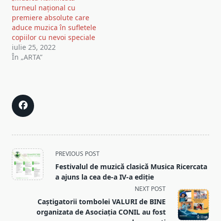
turneul național cu
premiere absolute care
aduce muzica în sufletele
copiilor cu nevoi speciale
iulie 25, 2022
În „ARTA”
<span
PREVIOUS POST
class="nav-
Festivalul de muzică clasică Musica Ricercata
subtitle
a ajuns la cea de-a IV-a ediție
screen-
NEXT POST
reader-
Caștigatorii tombolei VALURI de BINE
text">Page</span>
organizata de Asociația CONIL au fost