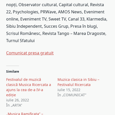
nopți, Observator cultural, Capital cultural, Revista
22, Psychologies, PRWave, AMOS News, Eveniment
online, Eveniment TV, Sweet TV, Canal 33, Klarmedia,
Sibiu Independent, Succes Grup, Presa în blugi,
Scrisul Românesc, Revista Tango – Marea Dragoste,
Turnul Sfatului
Comunicat presa gratuit
Post
Similare
navigation
Festivalul de muzică
Muzica clasica in Sibiu –
clasică Musica Ricercata a
Festivalul Ricercata
ajuns la cea de-a IV-a
iulie 15, 2022
ediție
În „COMUNICAT”
iulie 26, 2022
În „ARTA”
„Musica Ramificata” –