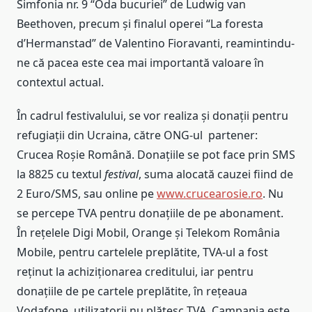
Simfonia nr. 9 “Oda bucuriei” de Ludwig van
Beethoven, precum și finalul operei “La foresta
d’Hermanstad” de Valentino Fioravanti, reamintindu-
ne că pacea este cea mai importantă valoare în
contextul actual.
În cadrul festivalului, se vor realiza și donații pentru
refugiații din Ucraina, către ONG-ul partener:
Crucea Roșie Română. Donațiile se pot face prin SMS
la 8825 cu textul
festival
, suma alocată cauzei fiind de
2 Euro/SMS, sau online pe
www.crucearosie.ro
. Nu
se percepe TVA pentru donațiile de pe abonament.
În reţelele Digi Mobil, Orange şi Telekom România
Mobile, pentru cartelele preplătite, TVA-ul a fost
reţinut la achiziţionarea creditului, iar pentru
donaţiile de pe cartele preplătite, în reţeaua
Vodafone, utilizatorii nu plătesc TVA. Campania este