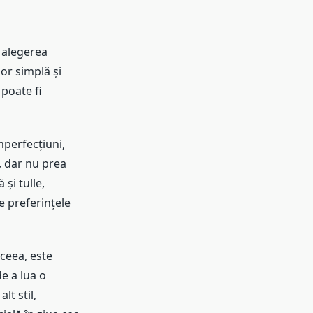
 alegerea
lor simplă și
 poate fi
mperfecțiuni,
, dar nu prea
și tulle,
e preferințele
aceea, este
e a lua o
lt stil,