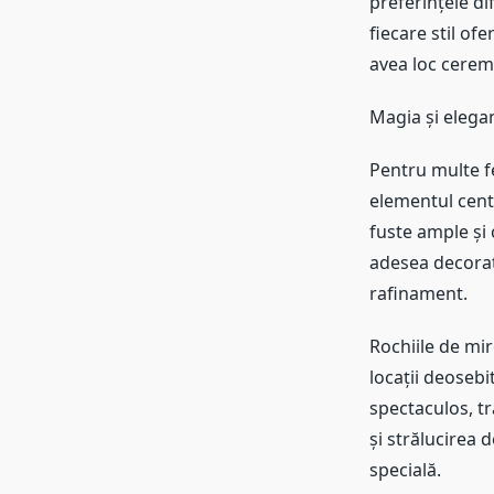
preferințele dif
fiecare stil of
avea loc ceremo
Magia și elegan
Pentru multe fe
elementul centr
fuste ample și 
adesea decorate
rafinament.
Rochiile de mir
locații deosebi
spectaculos, t
și strălucirea 
specială.