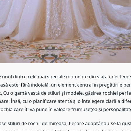
e unul dintre cele mai speciale momente din viața unei femei
asă este, fără îndoială, un element central în pregătirile pe
 Cu o gamă vastă de stiluri și modele, găsirea rochiei perf
re. Însă, cu o planificare atentă și o înțelegere clară a difer
rochia care îți va pune în valoare frumusețea și personalitat
e stiluri de rochii de mireasă, fiecare adaptându-se la gust