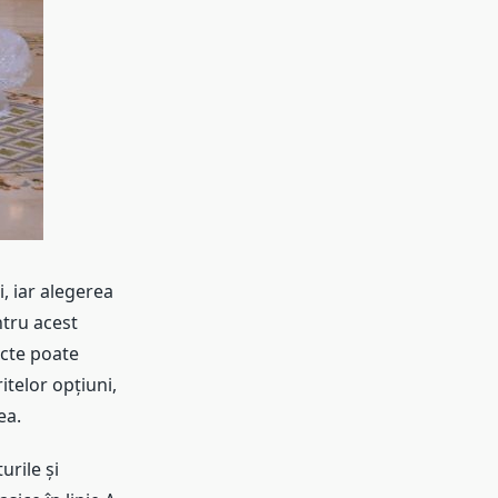
, iar alegerea
ntru acest
ecte poate
itelor opțiuni,
ea.
urile și