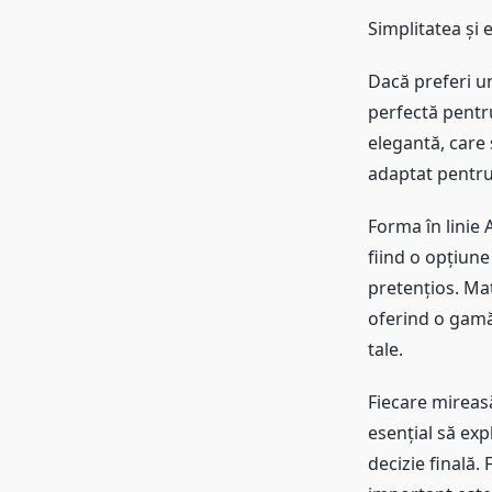
Simplitatea și e
Dacă preferi un
perfectă pentru
elegantă, care s
adaptat pentru 
Forma în linie 
fiind o opțiune
pretențios. Mat
oferind o gamă 
tale.
Fiecare mireasă
esențial să exp
decizie finală. F