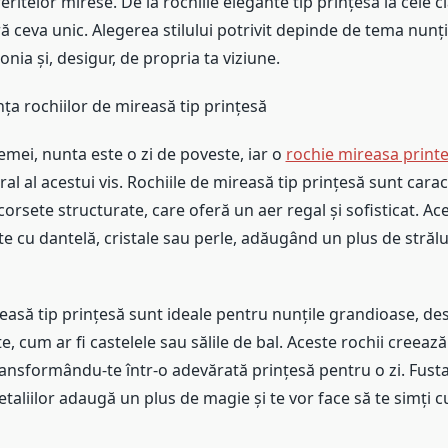
eritelor mirese. De la rochiile elegante tip prințesă la cele cla
eră ceva unic. Alegerea stilului potrivit depinde de tema nunți
nia și, desigur, de propria ta viziune.
ța rochiilor de mireasă tip prințesă
mei, nunta este o zi de poveste, iar o
rochie mireasa print
al al acestui vis. Rochiile de mireasă tip prințesă sunt cara
corsete structurate, care oferă un aer regal și sofisticat. Ac
 cu dantelă, cristale sau perle, adăugând un plus de străluc
easă tip prințesă sunt ideale pentru nunțile grandioase, de
te, cum ar fi castelele sau sălile de bal. Aceste rochii creeaz
ransformându-te într-o adevărată prințesă pentru o zi. Fus
detaliilor adaugă un plus de magie și te vor face să te simți 