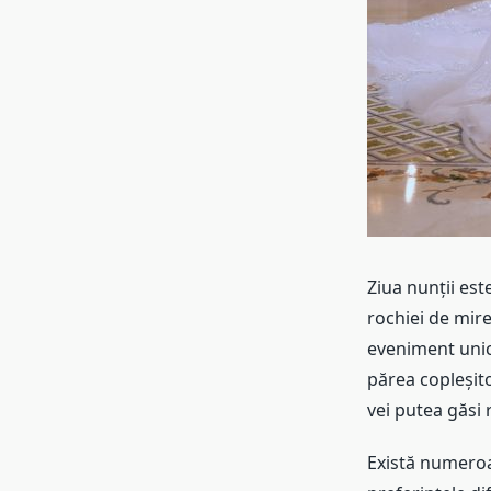
Ziua nunții est
rochiei de mire
eveniment unic.
părea copleșitoa
vei putea găsi 
Există numeroas