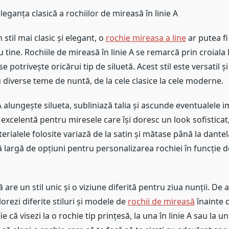
leganța clasică a rochiilor de mireasă în linie A
 stil mai clasic și elegant, o
rochie mireasa a line
ar putea fi
 tine. Rochiile de mireasă în linie A se remarcă prin croiala 
e potrivește oricărui tip de siluetă. Acest stil este versatil și
diverse teme de nuntă, de la cele clasice la cele moderne.
A alungește silueta, subliniază talia și ascunde eventualele i
 excelentă pentru miresele care își doresc un look sofisticat
erialele folosite variază de la satin și mătase până la dantelă 
largă de opțiuni pentru personalizarea rochiei în funcție d
 are un stil unic și o viziune diferită pentru ziua nunții. De 
lorezi diferite stiluri și modele de
rochii de mireasă
înainte d
ie că visezi la o rochie tip prințesă, la una în linie A sau la un a