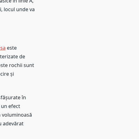
sice în linie A,
i, locul unde va
esa
este
cterizate de
este rochii sunt
ire și
sfășurate în
ă un efect
ta voluminoasă
cu adevărat