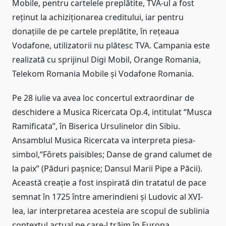
Mobile, pentru cartelele preplătite, TVA-ul a fost
reţinut la achiziţionarea creditului, iar pentru
donaţiile de pe cartele preplătite, în reţeaua
Vodafone, utilizatorii nu plătesc TVA. Campania este
realizată cu sprijinul Digi Mobil, Orange Romania,
Telekom Romania Mobile şi Vodafone Romania.
Pe 28 iulie va avea loc concertul extraordinar de
deschidere a Musica Ricercata Op.4, intitulat “Musca
Ramificata”, în Biserica Ursulinelor din Sibiu.
Ansamblul Musica Ricercata va interpreta piesa-
simbol,“Fôrets paisibles; Danse de grand calumet de
la paix” (Păduri pașnice; Dansul Marii Pipe a Păcii).
Această creație a fost inspirată din tratatul de pace
semnat în 1725 între amerindieni și Ludovic al XVI-
lea, iar interpretarea acesteia are scopul de sublinia
contextul actual pe care-l trăim în Europa.