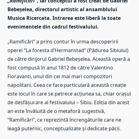
„Ramificări
”, iar conceptul a fost creat de Gabriel
Bebeşelea, directorul artistic al ansamblului
Musica Ricercata.
Intrarea este liberă la toate
evenimentele din cadrul festivalului.
„Ramificări” a prins contur în urma descoperirii
operei “La foresta d’Hermanstad” (Pădurea Sibiului)
de către dirijorul Gabriel Bebeșelea. Această operă a
fost compusă în anul 1812 de către Valentino
Fioravanti, unul din cei mai mari compozitori
napolitani. Ceea ce face particulară această creație
este locul în care se petrece acțiunea sa, chiar orașul
de desfășurare al festivalului – Sibiu. Ediția din acest
an este învăluită de o metaforă sugestivă,
“Ramificări”, ce reprezintă încrengăturile care ne
leagă puternic, conceptualizate și dedicate păcii.