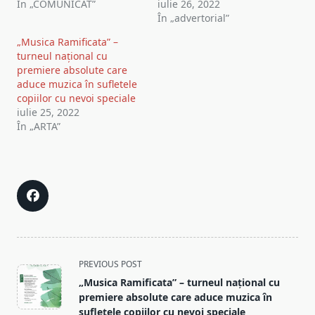
În „COMUNICAT”
iulie 26, 2022
În „advertorial”
„Musica Ramificata” –
turneul național cu
premiere absolute care
aduce muzica în sufletele
copiilor cu nevoi speciale
iulie 25, 2022
În „ARTA”
<span
PREVIOUS POST
class="nav-
„Musica Ramificata” – turneul național cu
subtitle
premiere absolute care aduce muzica în
screen-
sufletele copiilor cu nevoi speciale