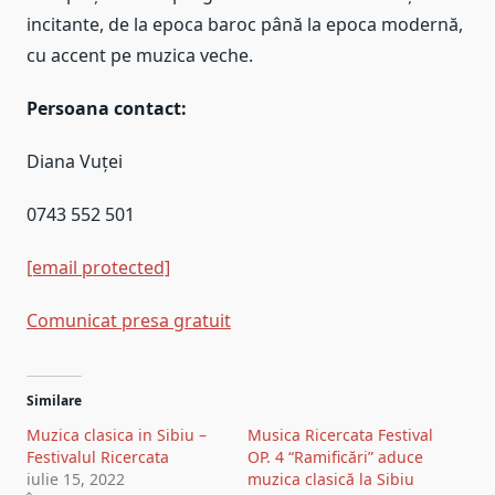
incitante, de la epoca baroc până la epoca modernă,
cu accent pe muzica veche.
Persoana contact:
Diana Vuței
0743 552 501
[email protected]
Comunicat presa gratuit
Post
Similare
navigation
Muzica clasica in Sibiu –
Musica Ricercata Festival
Festivalul Ricercata
OP. 4 “Ramificări” aduce
iulie 15, 2022
muzica clasică la Sibiu