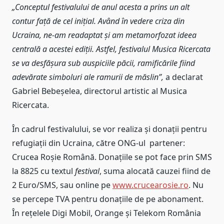
„Conceptul festivalului de anul acesta a prins un alt
contur față de cel inițial. Având în vedere criza
din
Ucraina
, ne-am readaptat și am metamorfozat ideea
centrală a acestei ediții. Astfel, festivalul Musica Ricercata
se va desfășura sub auspiciile păcii, ramificările fiind
adevărate simboluri ale ramurii de măslin”,
a declarat
Gabriel Bebeșelea, directorul artistic al Musica
Ricercata.
În cadrul festivalului, se vor realiza și donații pentru
refugiații din Ucraina, către ONG-ul partener:
Crucea Roșie Română. Donațiile se pot face prin SMS
la 8825 cu textul
festival
, suma alocată cauzei fiind de
2 Euro/SMS, sau online pe
www.crucearosie.ro
. Nu
se percepe TVA pentru donațiile de pe abonament.
În reţelele Digi Mobil, Orange şi Telekom România