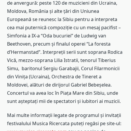
de anvergură: peste 120 de muzicieni din Ucraina,
Moldova, România și alte țări din Uniunea
Europeană se reunesc la Sibiu pentru a interpreta
cea mai puternică compoziție cu un mesaj pacifist –
Simfonia a IX-a “Oda bucuriei” de Ludwig van
Beethoven, precum și finalul operei “La foresta
d’Hermanstad”. Interpreții serii sunt soprana Rodica
Vică, mezzo-soprana Lilia Istratii, tenorul Tiberius
Simu, baritonul Sergiu Garabajii, Corul Filarmonicii
din Vinița (Ucraina), Orchestra de Tineret a
Moldovei, alături de dirijorul Gabriel Bebeșelea.
Concertul va avea loc în Piața Mare din Sibiu, unde
sunt așteptați mii de spectatori și iubitori ai muzicii.
Mai multe informații legate de programul și invitații
festivalului Musica Ricercata puteți regăsi pe site-ul: