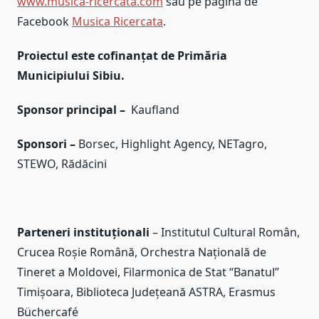
www.musica-ricercata.com
sau pe pagina de
Facebook
Musica Ricercata
.
Proiectul este cofinanțat de Primăria
Municipiului Sibiu.
Sponsor principal –
Kaufland
Sponsori –
Borsec, Highlight Agency, NETagro,
STEWO, Rădăcini
Parteneri instituționali
– Institutul Cultural Român,
Crucea Roșie Română, Orchestra Națională de
Tineret a Moldovei, Filarmonica de Stat “Banatul”
Timișoara, Biblioteca Județeană ASTRA, Erasmus
Büchercafé