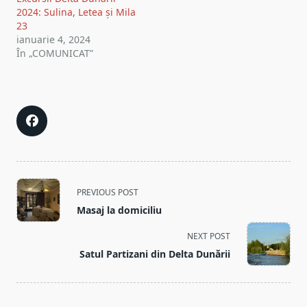
2024: Sulina, Letea și Mila
23
ianuarie 4, 2024
În „COMUNICAT”
<span
PREVIOUS POST
class="nav-
Masaj la domiciliu
subtitle
screen-
NEXT POST
reader-
Satul Partizani din Delta Dunării
text">Page</span>