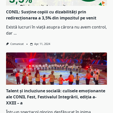
CONIL: Susține copiii cu dizabilități prin
redirecționarea a 3,5% din impozitul pe venit
Există lucruri în viață asupra cărora nu avem control,
dar
...
Comunicat
Apr. 11, 2024
Talent și incluziune socială: culisele emoționante
ale CONIL Fest, Festivalul Integrării, ediția a-
XXIII – a
Într-un spectacol glorios desfășurat în inima