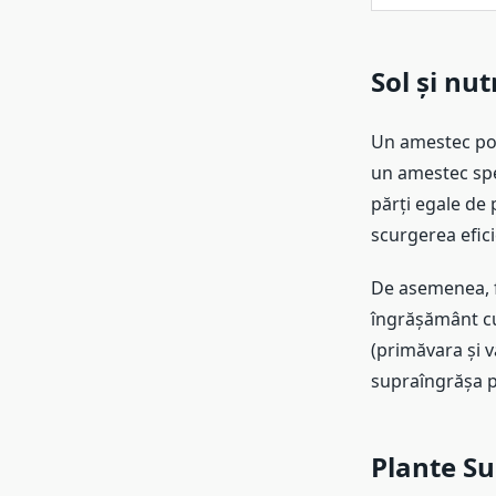
Sol și nut
Un amestec potr
un amestec spe
părți egale de 
scurgerea efici
De asemenea, fu
îngrășământ cu 
(primăvara și v
supraîngrășa p
Plante Su