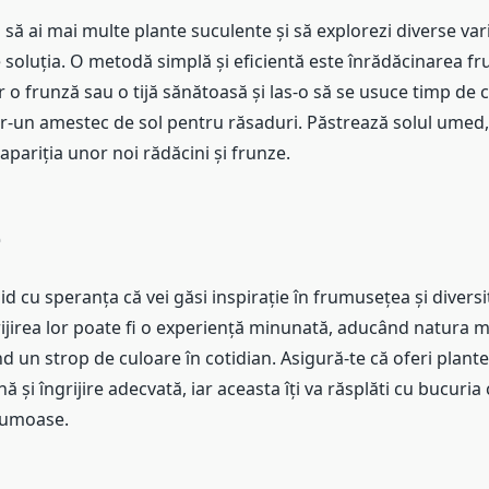
i să ai mai multe plante suculente și să explorezi diverse var
 soluția. O metodă simplă și eficientă este înrădăcinarea fr
or o frunză sau o tijă sănătoasă și las-o să se usuce timp de c
r-un amestec de sol pentru răsaduri. Păstrează solul umed, 
apariția unor noi rădăcini și frunze.
e
id cu speranța că vei găsi inspirație în frumusețea și divers
rijirea lor poate fi o experiență minunată, aducând natura 
d un strop de culoare în cotidian. Asigură-te că oferi plante
 și îngrijire adecvată, iar aceasta îți va răsplăti cu bucuria 
rumoase.