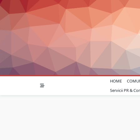
Skip
to
content
HOME
COMU
Servicii PR & C