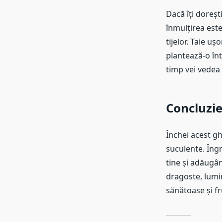
Dacă îți doreșt
înmulțirea este
tijelor. Taie uș
plantează-o înt
timp vei vedea 
Concluzi
Închei acest gh
suculente. Îng
tine și adăugân
dragoste, lumină
sănătoase și f