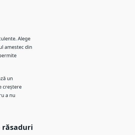
culente. Alege
ul amestec din
 permite
ază un
e creștere
ru a nu
 răsaduri