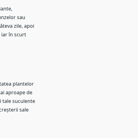
iante,
unzelor sau
âteva zile, apoi
iar în scurt
itatea plantelor
mai aproape de
i tale suculente
creșterii sale