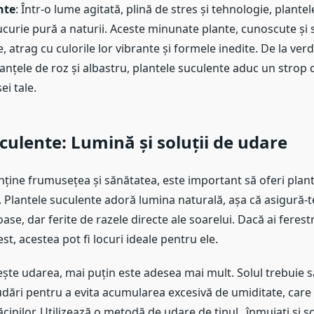
nte
: Într-o lume agitată, plină de stres și tehnologie, plante
ucurie pură a naturii. Aceste minunate plante, cunoscute ș
, atrag cu culorile lor vibrante și formele inedite. De la ver
anțele de roz și albastru, plantele suculente aduc un strop 
ei tale.
culente:
Lumină și soluții de udare
nține frumusețea și sănătatea, este important să oferi plan
. Plantele suculente adoră lumina naturală, așa că asigură-te
oase, dar ferite de razele directe ale soarelui. Dacă ai ferest
st, acestea pot fi locuri ideale pentru ele.
ește udarea, mai puțin este adesea mai mult. Solul trebuie 
udări pentru a evita acumularea excesivă de umiditate, care
cinilor. Utilizează o metodă de udare de tipul „înmuiați și sc