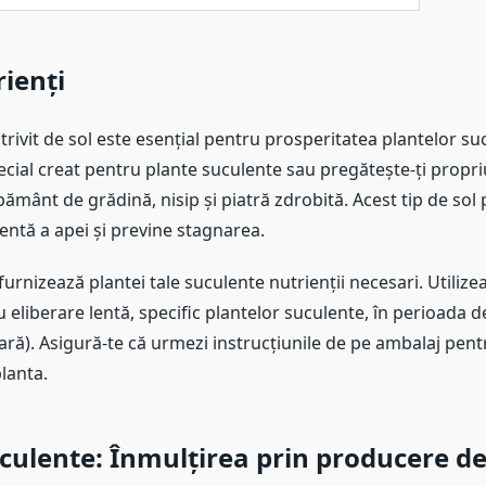
rienți
ivit de sol este esențial pentru prosperitatea plantelor su
cial creat pentru plante suculente sau pregătește-ți propri
pământ de grădină, nisip și piatră zdrobită. Acest tip de sol
entă a apei și previne stagnarea.
rnizează plantei tale suculente nutrienții necesari. Utilize
eliberare lentă, specific plantelor suculente, în perioada d
ară). Asigură-te că urmezi instrucțiunile de pe ambalaj pent
lanta.
culente:
Înmulțirea prin producere de