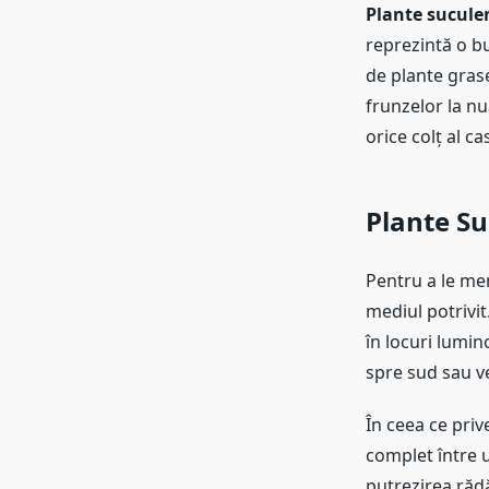
Plante sucule
reprezintă o b
de plante grase
frunzelor la nu
orice colț al cas
Plante Su
Pentru a le me
mediul potrivit
în locuri lumin
spre sud sau ve
În ceea ce priv
complet între 
putrezirea rădă