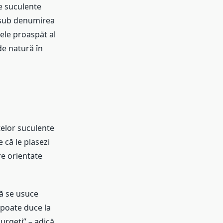
le suculente
i sub denumirea
dele proaspăt al
de natură în
telor suculente
 că le plasezi
re orientate
să se usuce
 poate duce la
urgeți” – adică