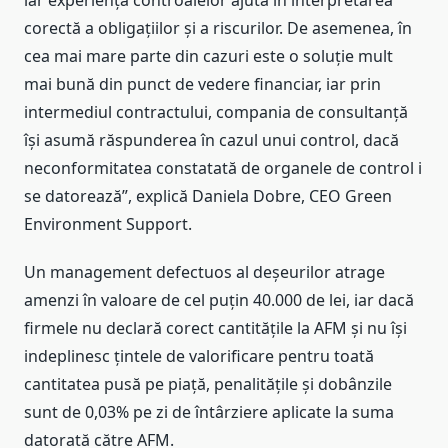
iar experiența controalelor ajută în interpretarea
corectă a obligațiilor și a riscurilor. De asemenea, în
cea mai mare parte din cazuri este o soluție mult
mai bună din punct de vedere financiar, iar prin
intermediul contractului, compania de consultanță
își asumă răspunderea în cazul unui control, dacă
neconformitatea constatată de organele de control i
se datorează”, explică Daniela Dobre, CEO Green
Environment Support.
Un management defectuos al deșeurilor atrage
amenzi în valoare de cel puțin 40.000 de lei, iar dacă
firmele nu declară corect cantitățile la AFM și nu își
indeplinesc țintele de valorificare pentru toată
cantitatea pusă pe piață, penalitățile și dobânzile
sunt de 0,03% pe zi de întârziere aplicate la suma
datorată către AFM.