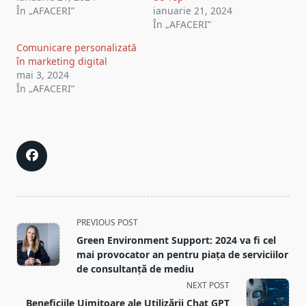
În „AFACERI”
ianuarie 21, 2024
În „AFACERI”
Comunicare personalizată
în marketing digital
mai 3, 2024
În „AFACERI”
<span
PREVIOUS POST
class="nav-
Green Environment Support: 2024 va fi cel
subtitle
mai provocator an pentru piața de serviciilor
screen-
de consultanță de mediu
reader-
NEXT POST
text">Page</span>
Beneficiile Uimitoare ale Utilizării Chat GPT