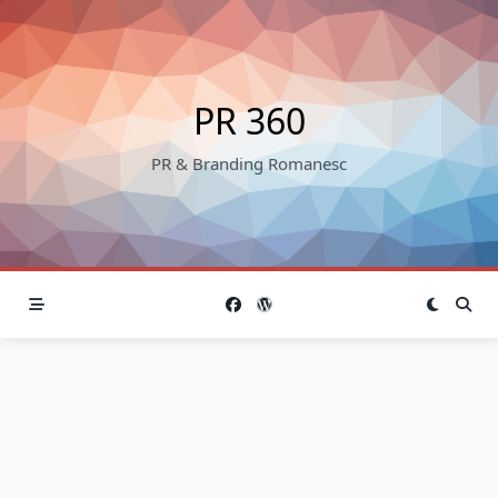
Skip
to
content
PR 360
PR & Branding Romanesc