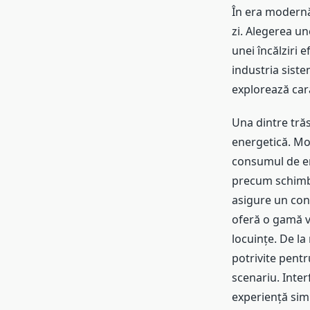
În era modernă,
zi. Alegerea un
unei încălziri 
industria sistem
explorează carac
Una dintre trăs
energetică. Mo
consumul de en
precum schimbă
asigure un conf
oferă o gamă va
locuințe. De l
potrivite pentr
scenariu. Inter
experiență simp