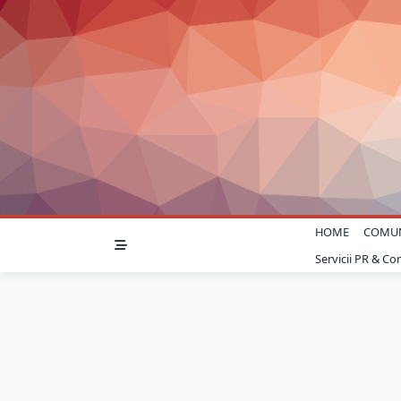
Skip
to
content
HOME
COMU
Servicii PR & C