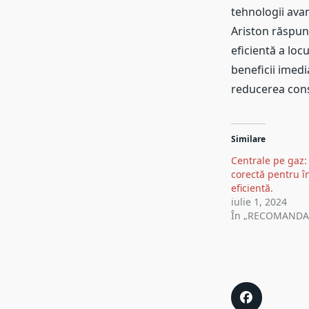
tehnologii avan
Ariston răspund
eficientă a loc
beneficii imedi
reducerea con
Similare
Centrale pe gaz:
corectă pentru î
eficientă.
iulie 1, 2024
În „RECOMANDA