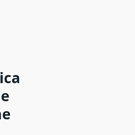
ica
ie
ne