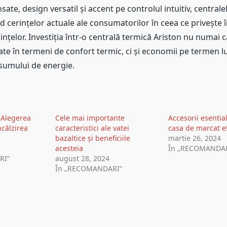
sate, design versatil și accent pe controlul intuitiv, centrale
 cerințelor actuale ale consumatorilor în ceea ce privește î
uințelor. Investiția într-o centrală termică Ariston nu numai 
ate în termeni de confort termic, ci și economii pe termen l
sumului de energie.
 Alegerea
Cele mai importante
Accesorii esentia
ncălzirea
caracteristici ale vatei
casa de marcat ef
bazaltice și beneficiile
martie 26, 2024
acesteia
În „RECOMANDAR
RI”
august 28, 2024
În „RECOMANDARI”