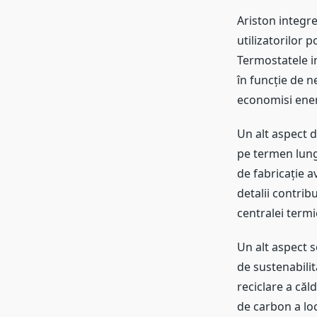
Ariston integre
utilizatorilor 
Termostatele i
în funcție de ne
economisi ener
Un alt aspect d
pe termen lung.
de fabricație a
detalii contrib
centralei termi
Un alt aspect s
de sustenabilit
reciclare a căl
de carbon a loc