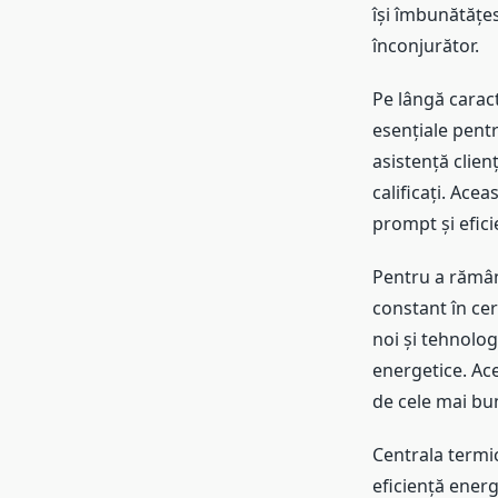
își îmbunătățes
înconjurător.
Pe lângă caract
esențiale pentr
asistență clien
calificați. Acea
prompt și efici
Pentru a rămân
constant în cer
noi și tehnolog
energetice. Ac
de cele mai bun
Centrala termi
eficiență energ