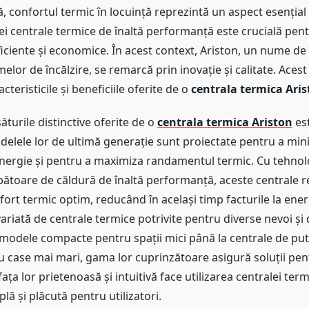
 confortul termic în locuință reprezintă un aspect esențial al
ei centrale termice de înaltă performanță este crucială pen
eficiente și economice. În acest context, Ariston, un nume de
elor de încălzire, se remarcă prin inovație și calitate. Acest 
teristicile și beneficiile oferite de o
centrala termica Aris
ăturile distinctive oferite de o
centrala termica Ariston
est
delele lor de ultimă generație sunt proiectate pentru a min
ergie și pentru a maximiza randamentul termic. Cu tehnol
toare de căldură de înaltă performanță, aceste centrale r
ort termic optim, reducând în același timp facturile la ener
riată de centrale termice potrivite pentru diverse nevoi și
a modele compacte pentru spații mici până la centrale de pu
u case mai mari, gama lor cuprinzătoare asigură soluții pen
fața lor prietenoasă și intuitivă face utilizarea centralei term
lă și plăcută pentru utilizatori.