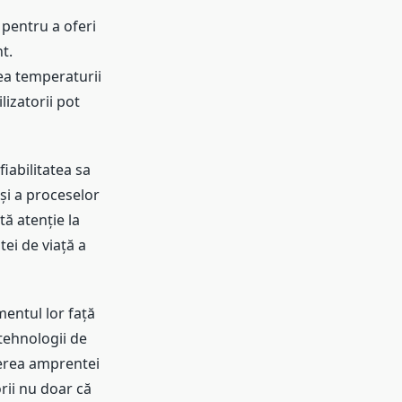
 pentru a oferi
t.
ea temperaturii
lizatorii pot
iabilitatea sa
și a proceselor
ă atenție la
tei de viață a
entul lor față
 tehnologii de
cerea amprentei
orii nu doar că