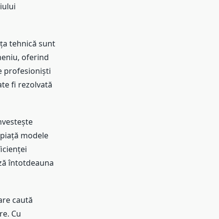
iului
nța tehnică sunt
meniu, oferind
e profesioniști
ate fi rezolvată
nvestește
e piață modele
icienței
ază întotdeauna
are caută
re. Cu