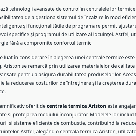
ază tehnologii avansate de control în centralele lor termice
posibilitatea de a gestiona sistemul de încălzire în mod eficien
nteligente și funcționalitățile de programare permit ajustar
voi specifice și programul de utilizare al locuinței. Astfel, uti
gie fără a compromite confortul termic.
e luat în considerare în alegerea unei centrale termice este f
 Ariston se remarcă prin utilizarea materialelor de calitate 
vansate pentru a asigura durabilitatea produselor lor. Aceast
uie la reducerea costurilor de întreținere și la creșterea dura
ce.
emnificativ oferit de
centrala termica Ariston
este angajam
ate și protejarea mediului înconjurător. Modelele lor includ
durii și sisteme eficiente de combustie, contribuind la redu
uințelor. Astfel, alegând o centrală termică Ariston, utilizat