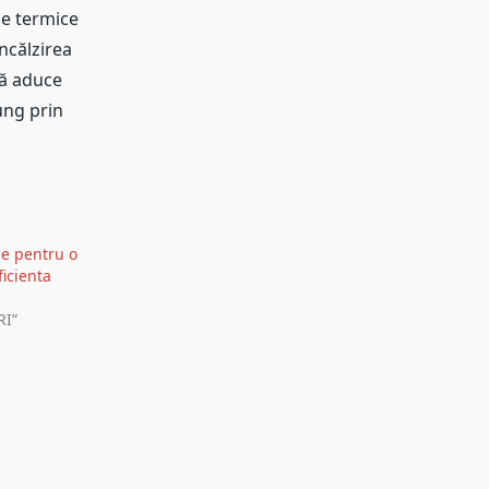
le termice
ncălzirea
că aduce
ung prin
le pentru o
icienta
I”