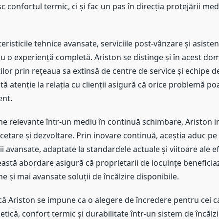
c confortul termic, ci și fac un pas în direcția protejării med
eristicile tehnice avansate, serviciile post-vânzare și asiste
u o experiență completă. Ariston se distinge și în acest do
ților prin rețeaua sa extinsă de centre de service și echipe d
stă atenție la relația cu clienții asigură că orice problemă po
ent.
e relevante într-un mediu în continuă schimbare, Ariston i
cetare și dezvoltare. Prin inovare continuă, aceștia aduc p
ii avansate, adaptate la standardele actuale și viitoare ale ef
eastă abordare asigură că proprietarii de locuințe benefici
e și mai avansate soluții de încălzire disponibile.
că Ariston se impune ca o alegere de încredere pentru cei c
etică, confort termic și durabilitate într-un sistem de încălzi