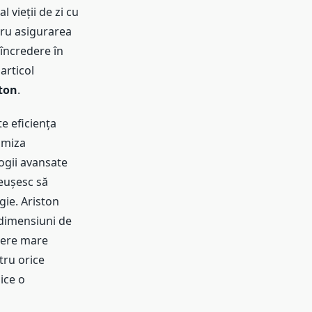
 vieții de zi cu
tru asigurarea
 încredere în
articol
ton
.
e eficiența
imiza
ogii avansate
eușesc să
gie. Ariston
 dimensiuni de
tere mare
tru orice
ice o