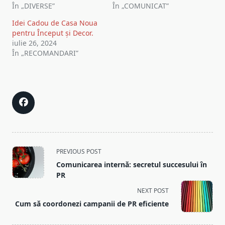
În „DIVERSE”
În „COMUNICAT”
Idei Cadou de Casa Noua
pentru Început și Decor.
iulie 26, 2024
În „RECOMANDARI”
<span
PREVIOUS POST
class="nav-
Comunicarea internă: secretul succesului în
subtitle
PR
screen-
NEXT POST
reader-
Cum să coordonezi campanii de PR eficiente
text">Page</span>