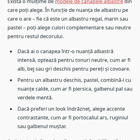
Există o mulțime de
modele de canapele albastre
din
care poți alege. În funcție de nuanța de albastru pe
care o are – fie că este un albastru regal, marin sau
pastel – poți alege culori complementare sau neutre
pentru restul decorului.
Dacă ai o canapea într-o nuanță albastră
intensă, optează pentru tonuri neutre, cum ar fi
alb, bej sau gri deschis pentru pereți și covoare.
Pentru un albastru deschis, pastel, combină-l cu
nuanțe calde, cum ar fi piersica, galbenul pal sau
verdele mentă.
Dacă preferi un look îndrăzneț, alege accente
contrastante, cum ar fi portocaliul ars, ruginiul
sau galbenul muștar.