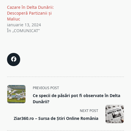
Cazare în Delta Dunării:
Descoperă Partizanii și
Maliuc
ianuarie 13, 2024
În „COMUNICAT”
<span
PREVIOUS POST
class="nav-
Ce specii de păsări pot fi observate în Delta
subtitle
Dunării?
screen-
NEXT POST
reader-
Ziar360.ro – Sursa de Știri Online România
text">Page</span>