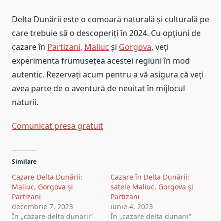
Delta Dunării este o comoară naturală și culturală pe
care trebuie să o descoperiți în 2024. Cu opțiuni de
cazare în
Partizani
,
Maliuc
și
Gorgova
, veți
experimenta frumusețea acestei regiuni în mod
autentic. Rezervați acum pentru a vă asigura că veți
avea parte de o aventură de neuitat în mijlocul
naturii.
Comunicat presa gratuit
Navigare
Similare
în
Cazare Delta Dunării:
Cazare în Delta Dunării:
articole
Maliuc, Gorgova și
satele Maliuc, Gorgova și
Partizani
Partizani
decembrie 7, 2023
iunie 4, 2023
În „cazare delta dunarii”
În „cazare delta dunarii”