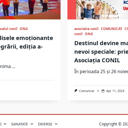
valul conil
ONG
asociatia conil
COMUNICAT
C
conil
ONG
culisele emoționante
Destinul devine ma
rării, ediția a-
nevoi speciale: pri
Asociația CONIL
 inima
...
În perioada 25 și 26 noie
Comunicat
Apr. 11, 2024
Copyright © 
I
SANATATE
DIVERSE