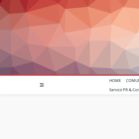
Skip
to
content
HOME
COMU
Servicii PR & C