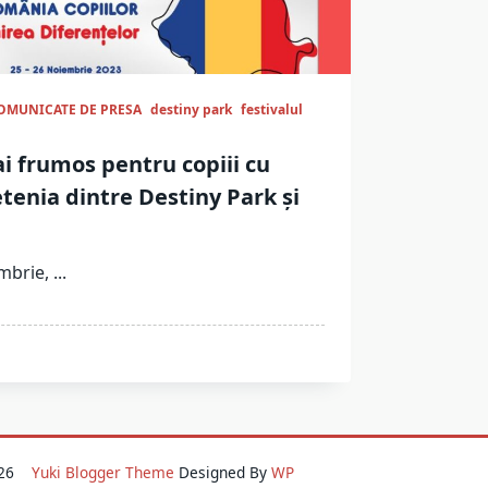
OMUNICATE DE PRESA
destiny park
festivalul
i frumos pentru copiii cu
etenia dintre Destiny Park și
mbrie,
...
2026
Yuki Blogger Theme
Designed By
WP