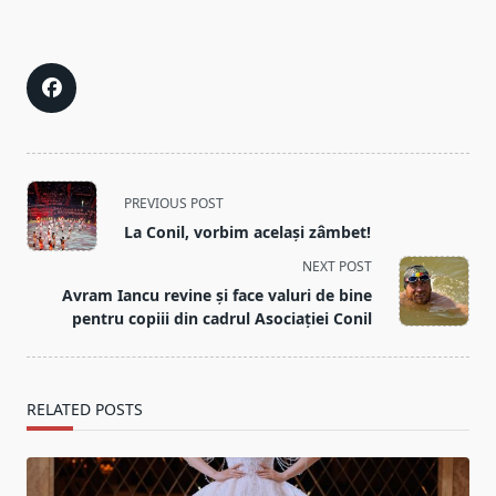
<span
PREVIOUS POST
class="nav-
La Conil, vorbim același zâmbet!
subtitle
NEXT POST
screen-
Avram Iancu revine și face valuri de bine
reader-
pentru copiii din cadrul Asociației Conil
text">Page</span>
RELATED POSTS