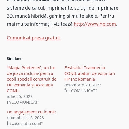
sisteme de calcul, imprimante, soluții de imprimare
3D, muncă hibridă, gaming și multe altele. Pentru
mai multe informații, vizitează
http://www.hp.com
.
Comunicat presa gratuit
Post
Similare
navigation
“Magia Prieteniei”, un loc
Festivalul Toamnei la
de joaca incluziv pentru
CONIL alaturi de voluntari
copii speciali construit de
HP Inc Romania
HP Romania și Asociația
octombrie 20, 2022
CONIL
În „COMUNICAT”
iulie 25, 2022
În „COMUNICAT”
Un angajament cu inimă:
noiembrie 16, 2023
În „asociatia conil”