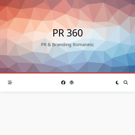
Skip
to
content
PR 360
PR & Branding Romanesc