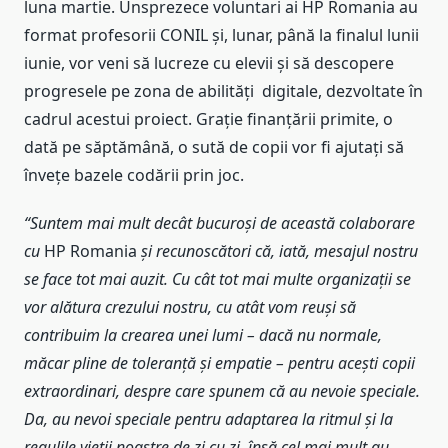
luna martie. Unsprezece voluntari ai HP Romania
au
format profesorii CONIL și, lunar, până la finalul lunii
iunie, vor veni să lucreze cu elevii și să descopere
progresele pe zona de abilități digitale, dezvoltate în
cadrul acestui proiect. Grație finanțării primite, o
dată pe săptămână, o sută de copii vor fi ajutați să
învețe bazele codării prin joc.
“Suntem mai mult decât bucuroși de această colaborare
cu
HP Romania
și recunoscători că, iată, mesajul nostru
se face tot mai auzit. Cu cât tot mai multe organizații se
vor alătura crezului nostru, cu atât vom reuși să
contribuim la crearea unei lumi – dacă nu normale,
măcar pline de toleranță și empatie – pentru acești copii
extraordinari, despre care spunem că au nevoie speciale.
Da, au nevoi speciale pentru adaptarea la ritmul și la
regulile vieții noastre de zi cu zi, însă cel mai mult au