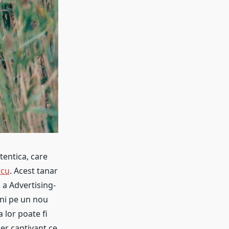
tentica, care
scu
. Acest tanar
 a Advertising-
rni pe un nou
 lor poate fi
er captivant ce