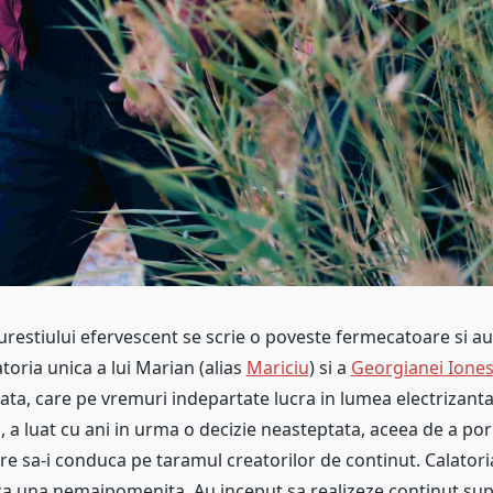
urestiului efervescent se scrie o poveste fermecatoare si au
toria unica a lui Marian (alias
Mariciu
) si a
Georgianei Ione
iata, care pe vremuri indepartate lucra in lumea electrizanta
ui, a luat cu ani in urma o decizie neasteptata, aceea de a po
e sa-i conduca pe taramul creatorilor de continut. Calatoria
ca una nemaipomenita. Au inceput sa realizeze continut sup