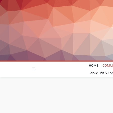
Skip
to
content
HOME
COMU
Servicii PR & C