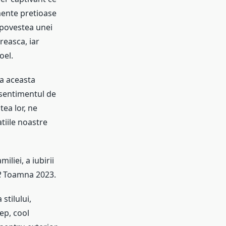
mente pretioase
 povestea unei
reasca, iar
oel.
ca aceasta
 sentimentul de
tea lor, ne
tiile noastre
liei, a iubirii
R
Toamna 2023.
stilului,
ep, cool