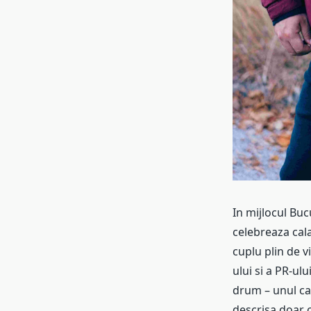
In mijlocul Buc
celebreaza cala
cuplu plin de v
ului si a PR-ul
drum – unul car
descrisa doar 