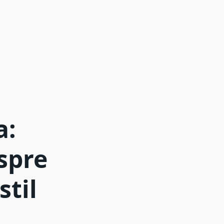
a:
spre
stil