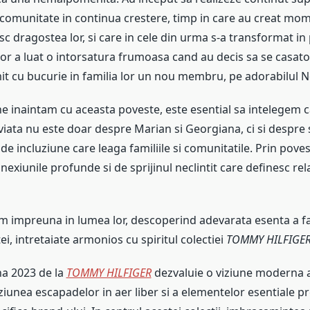
 comunitate in continua crestere, timp in care au creat mo
c dragostea lor, si care in cele din urma s-a transformat in
a lor a luat o intorsatura frumoasa cand au decis sa se casato
it cu bucurie in familia lor un nou membru, pe adorabilul N
e inaintam cu aceasta poveste, este esential sa intelegem 
viata nu este doar despre Marian si Georgiana, ci si despre
de incluziune care leaga familiile si comunitatile. Prin poves
exiunile profunde si de sprijinul neclintit care definesc rela
m impreuna in lumea lor, descoperind adevarata esenta a fami
ei, intretaiate armonios cu spiritul colectiei
TOMMY HILFIGE
a 2023 de la
TOMMY HILFIGER
dezvaluie o viziune moderna a 
ziunea escapadelor in aer liber si a elementelor esentiale pr