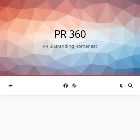
Skip
to
content
PR 360
PR & Branding Romanesc