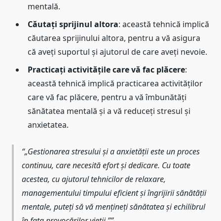
mentală.
Căutați sprijinul altora
: această tehnică implică
căutarea sprijinului altora, pentru a vă asigura
că aveți suportul și ajutorul de care aveți nevoie.
Practicați activitățile care vă fac plăcere
:
această tehnică implică practicarea activităților
care vă fac plăcere, pentru a vă îmbunătăți
sănătatea mentală și a vă reduceți stresul și
anxietatea.
„Gestionarea stresului și a anxietății este un proces
continuu, care necesită efort și dedicare. Cu toate
acestea, cu ajutorul tehnicilor de relaxare,
managementului timpului eficient și îngrijirii sănătății
mentale, puteți să vă mențineți sănătatea și echilibrul
în fața provocărilor vieții.”