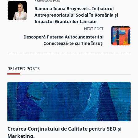
PREVIOUS POST
class="nav-
Ramona Ioana Bruynseels: Inițiatorul
subtitle
Antreprenoriatului Social în România și
screen-
Impactul Granturilor Lansate
reader-
NEXT POST
text">Page</span>
Descoperă Puterea Autocunoașterii și
Conectează-te cu Tine Însuți
RELATED POSTS
Crearea Conținutului de Calitate pentru SEO și
Marketing.