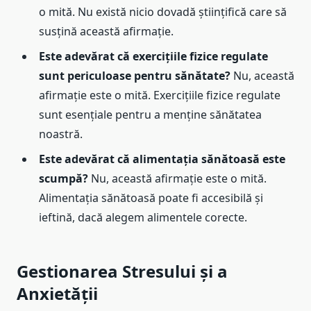
o mită. Nu există nicio dovadă științifică care să
susțină această afirmație.
Este adevărat că exercițiile fizice regulate
sunt periculoase pentru sănătate?
Nu, această
afirmație este o mită. Exercițiile fizice regulate
sunt esențiale pentru a menține sănătatea
noastră.
Este adevărat că alimentația sănătoasă este
scumpă?
Nu, această afirmație este o mită.
Alimentația sănătoasă poate fi accesibilă și
ieftină, dacă alegem alimentele corecte.
Gestionarea Stresului și a
Anxietății