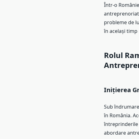
Într-o Românie
antreprenoriatu
probleme de lu
în același timp
Rolul Ra
Antrepren
Inițierea G
Sub îndrumar
în România. Ace
întreprinderil
abordare antre