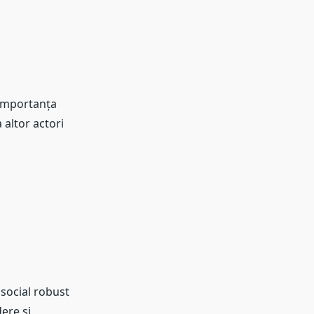
e importanța
 altor actori
social robust
ere și