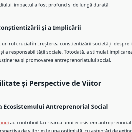
iului, impactul a fost profund și de lungă durată.
onștientizării și a Implicării
ut un rol crucial în creșterea conștientizării societății despr
 și a responsabilității sociale. Totodată, a stimulat implicarea
usținerea și promovarea antreprenoriatului social.
litate și Perspective de Viitor
 Ecosistemului Antreprenorial Social
nei
au contribuit la crearea unui ecosistem antreprenorial 
spectiva de viitor este una optimistă, cu așteptări de extind