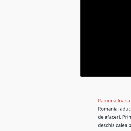
Ramona Ioana 
România, aducân
de afaceri. Pri
deschis calea 