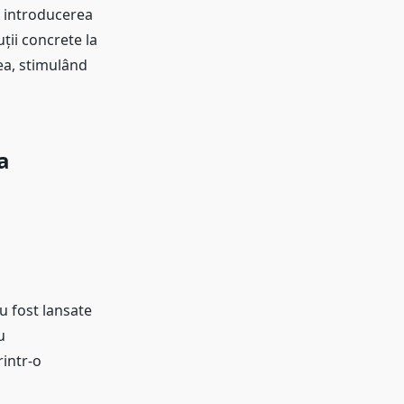
, introducerea
ții concrete la
ea, stimulând
a
u fost lansate
u
intr-o