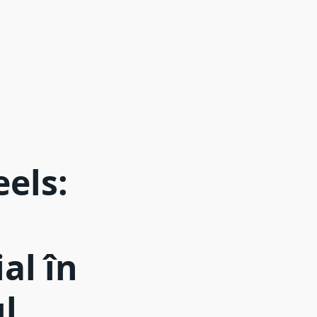
els:
al în
l