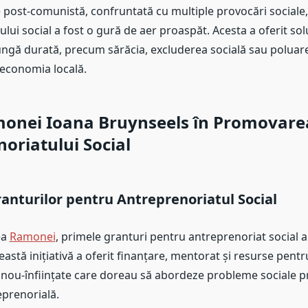
 post-comunistă, confruntată cu multiple provocări sociale
lui social a fost o gură de aer proaspăt. Acesta a oferit solu
ngă durată, precum sărăcia, excluderea socială sau poluar
 economia locală.
monei Ioana Bruynseels în Promovare
oriatului Social
ranturilor pentru Antreprenoriatul Social
ea
Ramonei
, primele granturi pentru antreprenoriat social a
astă inițiativă a oferit finanțare, mentorat și resurse pentr
e nou-înființate care doreau să abordeze probleme sociale pr
prenorială.