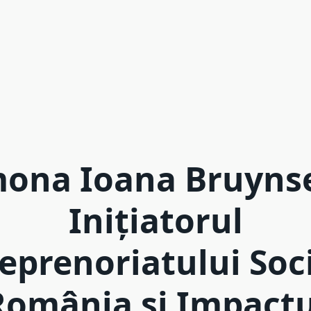
ona Ioana Bruynse
Inițiatorul
eprenoriatului Soci
România și Impactu