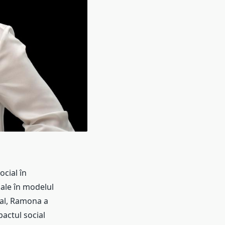
ocial în
iale în modelul
ial, Ramona a
actul social