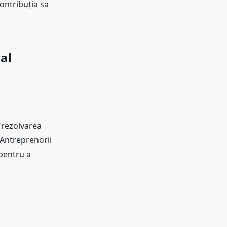
contribuția sa
al
 rezolvarea
 Antreprenorii
 pentru a