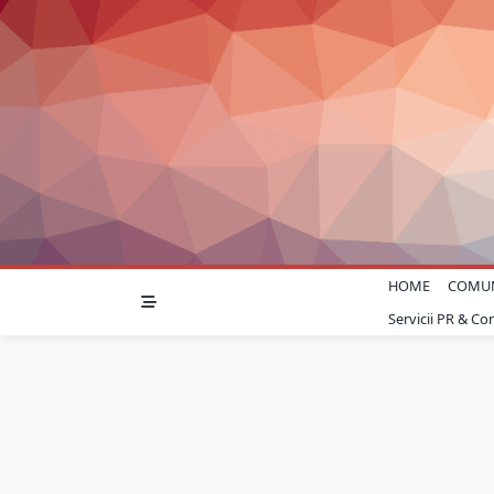
Skip
to
content
HOME
COMU
Servicii PR & C