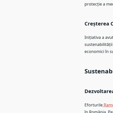
protecție a med
Creșterea C
Inițiativa a av
sustenabilității
economici în s
Sustenabi
Dezvoltarea
Eforturile
Ramo
în România. Per