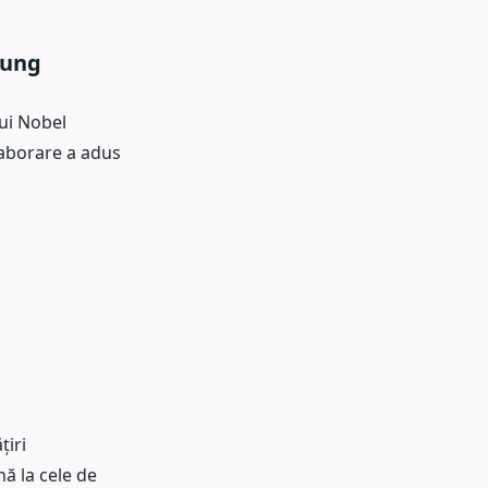
tung
ui Nobel
aborare a adus
țiri
nă la cele de