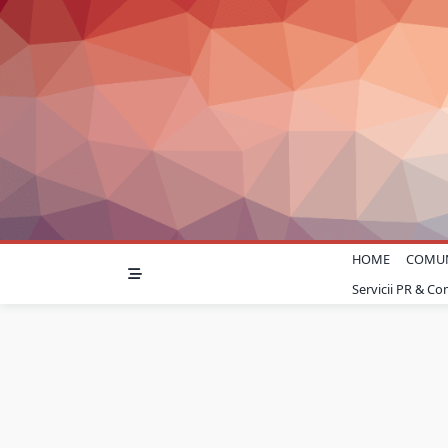
Skip
to
content
HOME
COMU
Servicii PR & C