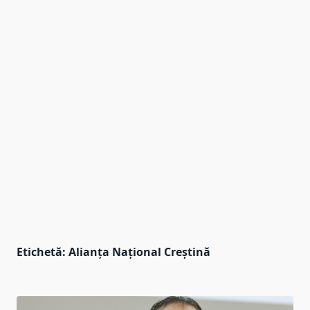
Etichetă:
Alianța Național Creștină