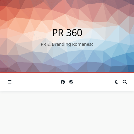
Skip
to
content
PR 360
PR & Branding Romanesc