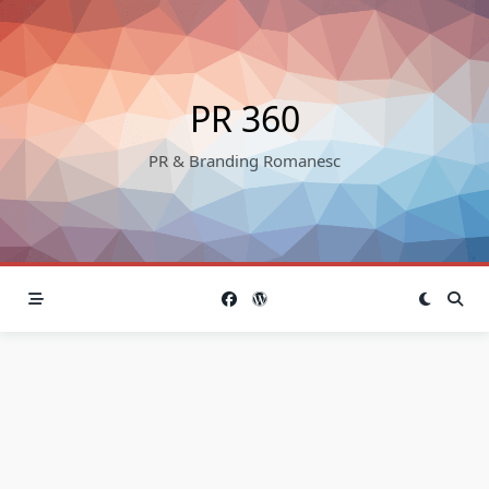
Skip
to
content
PR 360
PR & Branding Romanesc