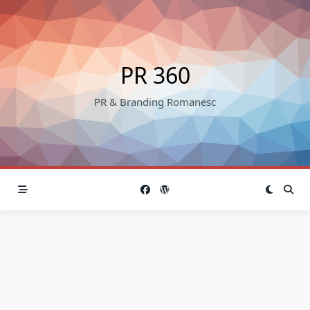
Skip
to
content
PR 360
PR & Branding Romanesc