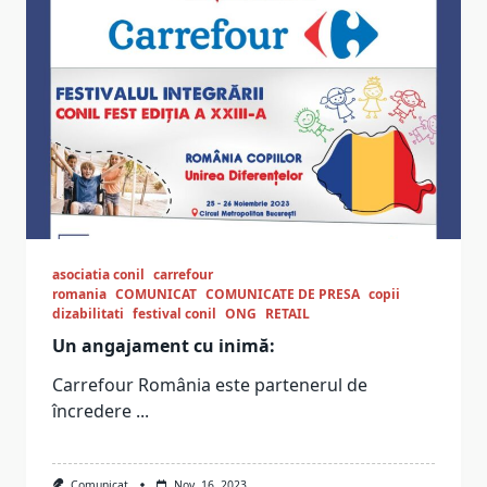
asociatia conil
carrefour
romania
COMUNICAT
COMUNICATE DE PRESA
copii
dizabilitati
festival conil
ONG
RETAIL
Un angajament cu inimă:
Carrefour România este partenerul de
încredere
...
Comunicat
Nov. 16, 2023