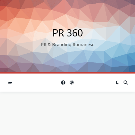
Skip
to
content
PR 360
PR & Branding Romanesc