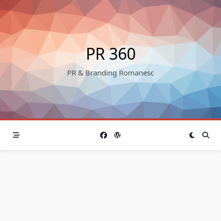
Skip
to
content
PR 360
PR & Branding Romanesc