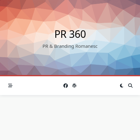
Skip
to
content
PR 360
PR & Branding Romanesc