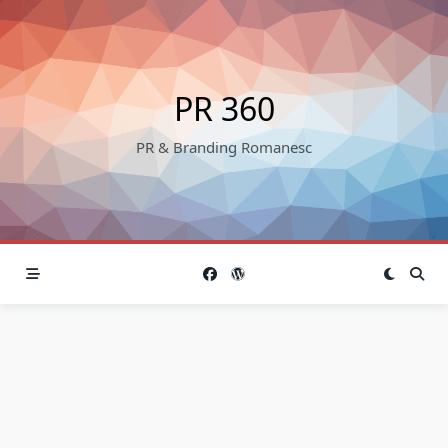
Skip
to
content
PR 360
PR & Branding Romanesc