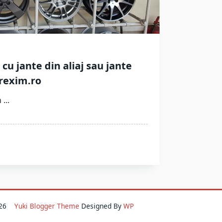
u jante din aliaj sau jante
drexim.ro
n
...
2026
Yuki Blogger Theme
Designed By
WP