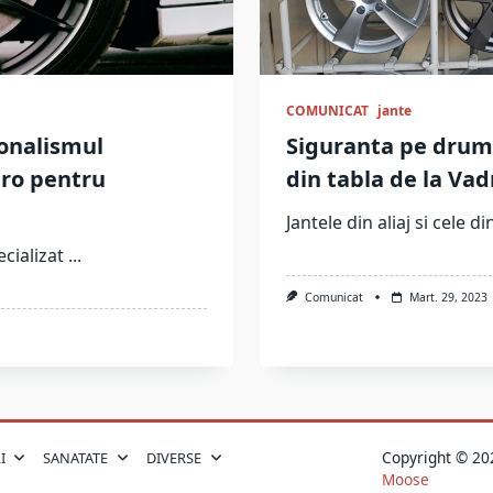
COMUNICAT
jante
ionalismul
Siguranta pe drum c
.ro pentru
din tabla de la Va
Jantele din aliaj si cele di
cializat
...
Comunicat
Mart. 29, 2023
Copyright © 
I
SANATATE
DIVERSE
Moose