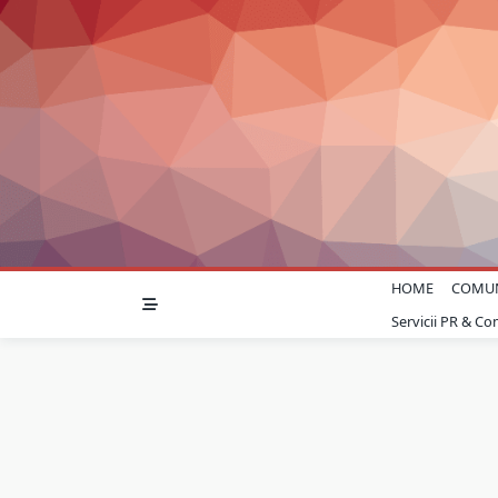
Skip
to
content
HOME
COMU
Servicii PR & C