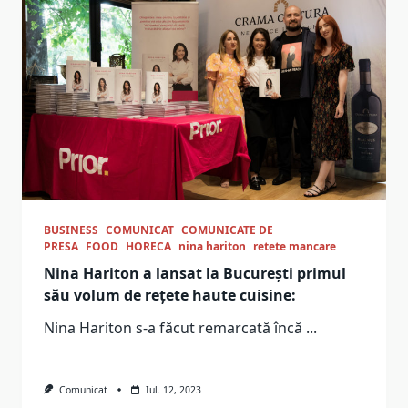
BUSINESS
COMUNICAT
COMUNICATE DE
PRESA
FOOD
HORECA
nina hariton
retete mancare
Nina Hariton a lansat la București primul
său volum de rețete haute cuisine:
Nina Hariton s-a făcut remarcată încă
...
Comunicat
Iul. 12, 2023