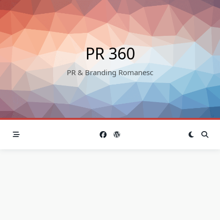
Skip
to
content
PR 360
PR & Branding Romanesc