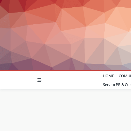
Skip
to
content
HOME
COMU
Servicii PR & C