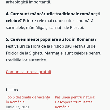
arheologică importantă.
4. Care sunt mâncărurile tradiționale românești
celebre?
Printre cele mai cunoscute se numără
sarmalele, mămăliga și cârnații de Plescoi.
5. Ce evenimente populare au loc în România?
Festivaluri ca Hora de la Prislop sau Festivalul de
Folclor de la Sighetu Marmației sunt celebre pentru
tradițiile lor autentice.
Comunicat presa gratuit
Navigare
Similare
în
Top 5 destinații de vacanță
Pasiunea pentru natură:
articole
în România
Descoperă frumusețea
iunie 27, 2023
României