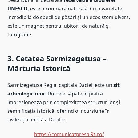
Delta Dunării, declarată
rezervație a biosferei
UNESCO
, este o comoară naturală. Cu o varietate
incredibilă de specii de păsări și un ecosistem divers,
este un magnet pentru iubitorii de natură și
fotografie.
3. Cetatea Sarmizegetusa –
Mărturia Istorică
Sarmizegetusa Regia, capitala Daciei, este un
sit
arheologic unic
. Ruinele săpate în piatră
impresionează prin complexitatea structurilor și
semnificația istorică, oferind o incursiune în
civilizația antică a Dacilor.
https://comunicatpresa.9z.ro/