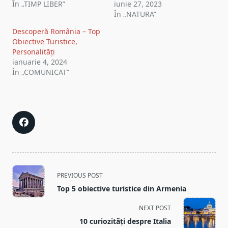
În „TIMP LIBER”
iunie 27, 2023
În „NATURA”
Descoperă România – Top
Obiective Turistice,
Personalități
ianuarie 4, 2024
În „COMUNICAT”
<span
PREVIOUS POST
class="nav-
Top 5 obiective turistice din Armenia
subtitle
screen-
NEXT POST
reader-
10 curiozități despre Italia