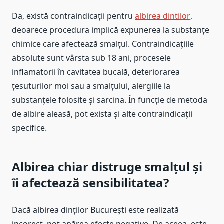
Da, există contraindicații pentru
albirea dintilor
,
deoarece procedura implică expunerea la substanțe
chimice care afectează smalțul. Contraindicațiile
absolute sunt vârsta sub 18 ani, procesele
inflamatorii în cavitatea bucală, deteriorarea
țesuturilor moi sau a smalțului, alergiile la
substanțele folosite și sarcina. În funcție de metoda
de albire aleasă, pot exista și alte contraindicații
specifice.
Albirea chiar distruge smalțul și
îi afectează sensibilitatea?
Dacă albirea dinților București este realizată
incorect, pot apărea efecte negative. De aceea, este