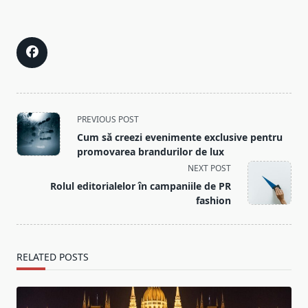
<span
PREVIOUS POST
class="nav-
Cum să creezi evenimente exclusive pentru
subtitle
promovarea brandurilor de lux
screen-
NEXT POST
reader-
Rolul editorialelor în campaniile de PR
text">Page</span>
fashion
RELATED POSTS