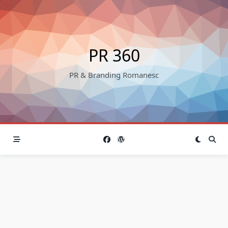
Skip
to
content
PR 360
PR & Branding Romanesc