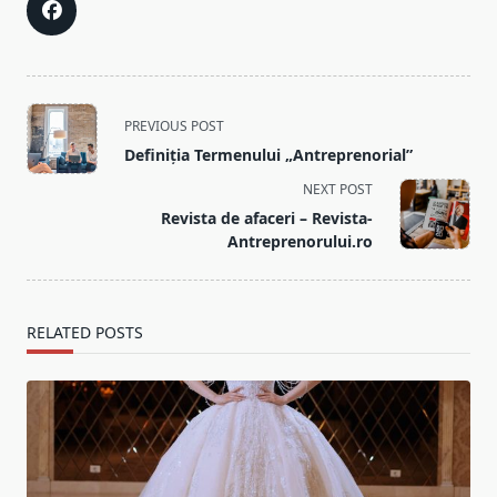
<span
PREVIOUS POST
class="nav-
Definiția Termenului „Antreprenorial”
subtitle
NEXT POST
screen-
Revista de afaceri – Revista-
reader-
Antreprenorului.ro
text">Page</span>
RELATED POSTS