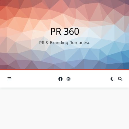
Skip
to
content
PR 360
PR & Branding Romanesc