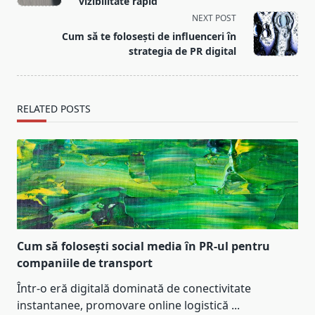
subtitle
vizibilitate rapid
screen-
NEXT POST
reader-
Cum să te folosești de influenceri în
text">Page</span>
strategia de PR digital
RELATED POSTS
Cum să folosești social media în PR-ul pentru
companiile de transport
Într-o eră digitală dominată de conectivitate
instantanee, promovare online logistică
...