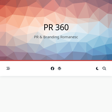
Skip
to
content
PR 360
PR & Branding Romanesc