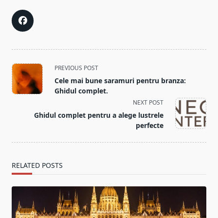
<span
PREVIOUS POST
class="nav-
Cele mai bune saramuri pentru branza:
subtitle
Ghidul complet.
screen-
NEXT POST
reader-
Ghidul complet pentru a alege lustrele
text">Page</span>
perfecte
RELATED POSTS