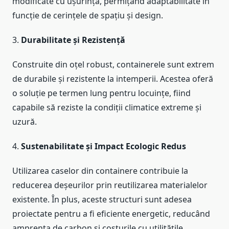
modificate cu ușurință, permițând adaptabilitate în
funcție de cerințele de spațiu și design.
3.
Durabilitate și Rezistență
Construite din oțel robust, containerele sunt extrem
de durabile și rezistente la intemperii. Acestea oferă
o soluție pe termen lung pentru locuințe, fiind
capabile să reziste la condiții climatice extreme și
uzură.
4.
Sustenabilitate și Impact Ecologic Redus
Utilizarea caselor din containere contribuie la
reducerea deșeurilor prin reutilizarea materialelor
existente. În plus, aceste structuri sunt adesea
proiectate pentru a fi eficiente energetic, reducând
amprenta de carbon și costurile cu utilitățile.