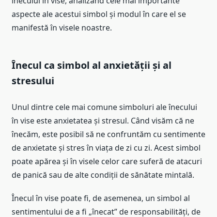
înecului în vise, analizând cele mai importante
aspecte ale acestui simbol și modul în care el se
manifestă în visele noastre.
Înecul ca simbol al anxietății și al
stresului
Unul dintre cele mai comune simboluri ale înecului
în vise este anxietatea și stresul. Când visăm că ne
înecăm, este posibil să ne confruntăm cu sentimente
de anxietate și stres în viața de zi cu zi. Acest simbol
poate apărea și în visele celor care suferă de atacuri
de panică sau de alte condiții de sănătate mintală.
Înecul în vise poate fi, de asemenea, un simbol al
sentimentului de a fi „înecat” de responsabilități, de