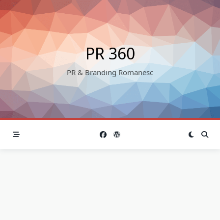
Skip
to
content
PR 360
PR & Branding Romanesc