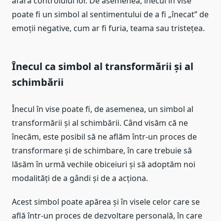
afara controlului lor. De asemenea, înecul în vise
poate fi un simbol al sentimentului de a fi „înecat” de
emoții negative, cum ar fi furia, teama sau tristețea.
Înecul ca simbol al transformării și al
schimbării
Înecul în vise poate fi, de asemenea, un simbol al
transformării și al schimbării. Când visăm că ne
înecăm, este posibil să ne aflăm într-un proces de
transformare și de schimbare, în care trebuie să
lăsăm în urmă vechile obiceiuri și să adoptăm noi
modalități de a gândi și de a acționa.
Acest simbol poate apărea și în visele celor care se
află într-un proces de dezvoltare personală, în care