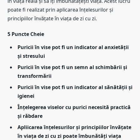
în viața reală și să îți îmbunătățești viața. Acest lucru
poate fi realizat prin aplicarea înțelesurilor și
principiilor învățate în viața de zi cu zi.
5 Puncte Cheie
Puricii în vise pot fi un indicator al anxietății
și stresului
Puricii în vise pot fi un semn al schimbării și
transformării
Puricii în vise pot fi un indicator al sănătății și
igienei
Înțelegerea viselor cu purici necesită practică
și răbdare
Apliicarea înțelesurilor și principiilor învățate
în viața de zi cu zi poate îmbunătăți viața