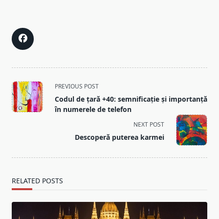
<span
PREVIOUS POST
class="nav-
Codul de țară +40: semnificație și importanță
subtitle
în numerele de telefon
screen-
NEXT POST
reader-
Descoperă puterea karmei
text">Page</span>
RELATED POSTS