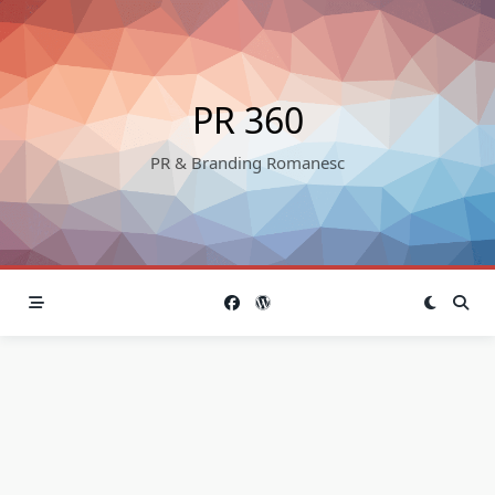
Skip
to
content
PR 360
PR & Branding Romanesc